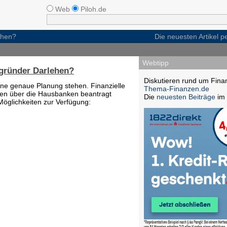
Web
Piloh.de
ehen?
Die neuesten Artikel 
Webtipp
gründer Darlehen?
Diskutieren rund um Fina
ine genaue Planung stehen. Finanzielle
Thema-Finanzen.de
en über die Hausbanken beantragt
Die
neuesten Beiträge
im 
öglichkeiten zur Verfügung: