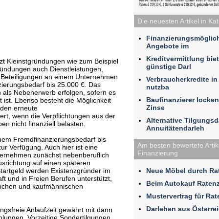
Die neuesten Artikel in Ka
Finanzierungsmöglic
Angebote im
Kreditvermittlung bie
zt Kleinstgründungen wie zum Beispiel
günstige Darl
Gründungen auch Dienstleistungen,
Beteiligungen an einem Unternehmen
Verbraucherkredite i
ierungsbedarf bis 25.000 €. Das
nutzba
als Nebenerwerb erfolgen, sofern es
Baufinanzierer locken
t ist. Ebenso besteht die Möglichkeit
Zinse
rden erneute
t, wenn die Verpflichtungen aus der
Alternative Tilgungs
 nicht finanziell belasten.
Annuitätendarleh
nem Fremdfinanzierungsbedarf bis
Am besten bewertete Artike
ur Verfügung. Auch hier ist eine
Finanzierung
ternehmen zunächst nebenberuflich
Ausrichtung auf einen späteren
Neue Möbel durch Rat
Startgeld werden Existenzgründer im
ft und in Freien Berufen unterstützt,
Beim Autokauf Raten
hlichen und kaufmännischen
Mustervertrag für Ra
Darlehen aus Österre
ungsfreie Anlaufzeit gewährt mit dann
hlungen. Vorzeitige Sondertilgungen