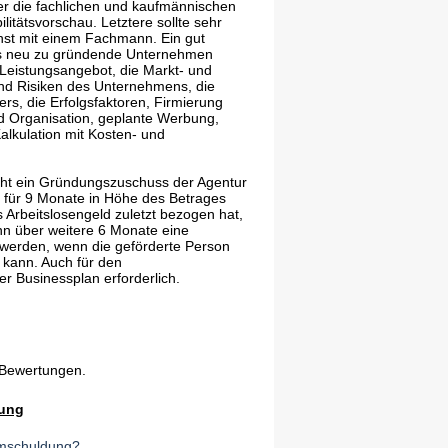
r die fachlichen und kaufmännischen
itätsvorschau. Letztere sollte sehr
hst mit einem Fachmann. Ein gut
as neu zu gründende Unternehmen
 Leistungsangebot, die Markt- und
nd Risiken des Unternehmens, die
ers, die Erfolgsfaktoren, Firmierung
 Organisation, geplante Werbung,
Kalkulation mit Kosten- und
eht ein Gründungszuschuss der Agentur
st für 9 Monate in Höhe des Betrages
 Arbeitslosengeld zuletzt bezogen hat,
nn über weitere 6 Monate eine
 werden, wenn die geförderte Person
 kann. Auch für den
r Businessplan erforderlich.
 Bewertungen.
rung
Umschuldung?