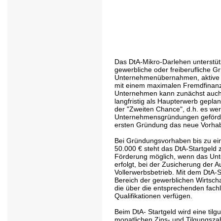
Das DtA-Mikro-Darlehen unterstüt
gewerbliche oder freiberufliche 
Unternehmenübernahmen, aktive 
mit einem maximalen Fremdfinanz
Unternehmen kann zunächst auch 
langfristig als Haupterwerb geplan
der "Zweiten Chance", d.h. es we
Unternehmensgründungen geförder
ersten Gründung das neue Vorhaben
Bei Gründungsvorhaben bis zu ei
50.000 € steht das DtA-Startgeld z
Förderung möglich, wenn das Un
erfolgt, bei der Zusicherung der 
Vollerwerbsbetrieb. Mit dem DtA-
Bereich der gewerblichen Wirtscha
die über die entsprechenden fac
Qualifikationen verfügen.
Beim DtA- Startgeld wird eine tilg
monatlichen Zins- und Tilgungsza