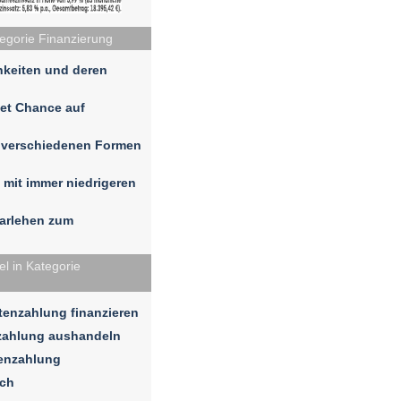
tegorie Finanzierung
hkeiten und deren
tet Chance auf
n verschiedenen Formen
 mit immer niedrigeren
darlehen zum
l in Kategorie
enzahlung finanzieren
zahlung aushandeln
tenzahlung
ich