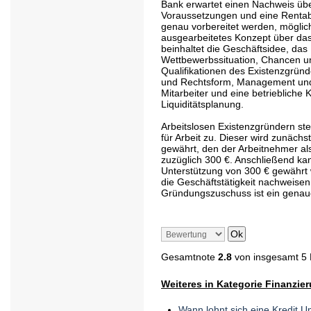
Bank erwartet einen Nachweis übe
Voraussetzungen und eine Rentabil
genau vorbereitet werden, möglic
ausgearbeitetes Konzept über d
beinhaltet die Geschäftsidee, das
Wettbewerbssituation, Chancen u
Qualifikationen des Existenzgründ
und Rechtsform, Management und
Mitarbeiter und eine betriebliche 
Liquiditätsplanung.
Arbeitslosen Existenzgründern st
für Arbeit zu. Dieser wird zunäch
gewährt, den der Arbeitnehmer als
zuzüglich 300 €. Anschließend ka
Unterstützung von 300 € gewährt
die Geschäftstätigkeit nachweisen
Gründungszuschuss ist ein genaue
Gesamtnote
2.8
von insgesamt 5
Weiteres in Kategorie Finanzie
Wann lohnt sich eine Kredit 