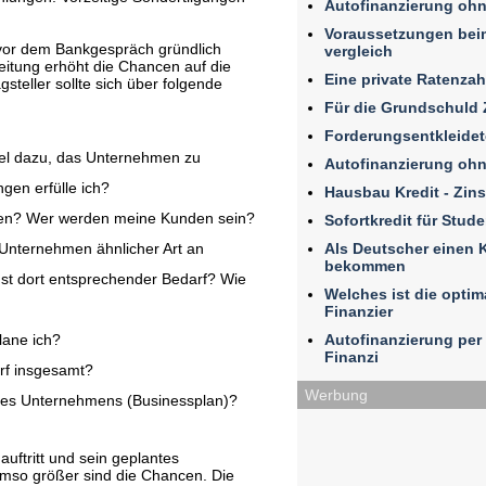
Autofinanzierung ohn
Voraussetzungen beim
 vor dem Bankgespräch gründlich
vergleich
reitung erhöht die Chancen auf die
Eine private Ratenza
steller sollte sich über folgende
Für die Grundschuld 
Forderungsentkleidet
iel dazu, das Unternehmen zu
Autofinanzierung ohn
gen erfülle ich?
Hausbau Kredit - Zin
ten? Wer werden meine Kunden sein?
Sofortkredit für Stud
Als Deutscher einen K
Unternehmen ähnlicher Art an
bekommen
st dort entsprechender Bedarf? Wie
Welches ist die optim
Finanzier
Autofinanzierung per 
lane ich?
Finanzi
arf insgesamt?
Werbung
ines Unternehmens (Businessplan)?
uftritt und sein geplantes
mso größer sind die Chancen. Die