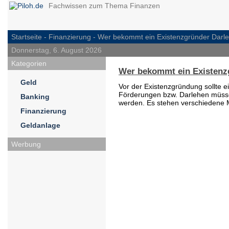
Fachwissen zum Thema Finanzen
Startseite -
Finanzierung
- Wer bekommt ein Existenzgründer Darl
Donnerstag, 6. August 2026
Kategorien
Wer bekommt ein Existenz
Geld
Vor der Existenzgründung sollte e
Förderungen bzw. Darlehen müss
Banking
werden. Es stehen verschiedene M
Finanzierung
Geldanlage
Werbung