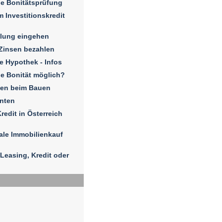
e Bonitätsprüfung
 Investitionskredit
hlung eingehen
Zinsen bezahlen
e Hypothek - Infos
e Bonität möglich?
sen beim Bauen
enten
redit in Österreich
ale Immobilienkauf
Leasing, Kredit oder