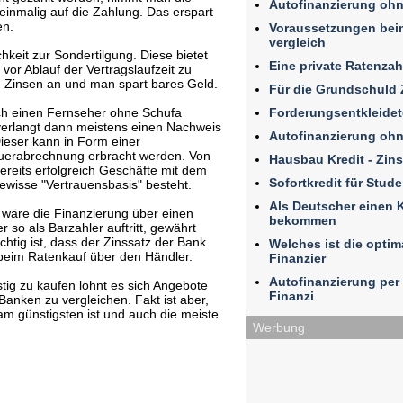
Autofinanzierung ohn
einmalig auf die Zahlung. Das erspart
en.
Voraussetzungen beim
vergleich
chkeit zur Sondertilgung. Diese bietet
Eine private Ratenza
or Ablauf der Vertragslaufzeit zu
n Zinsen an und man spart bares Geld.
Für die Grundschuld 
Forderungsentkleidet
ch einen Fernseher ohne Schufa
verlangt dann meistens einen Nachweis
Autofinanzierung ohn
eser kann in Form einer
uerabrechnung erbracht werden. Von
Hausbau Kredit - Zin
bereits erfolgreich Geschäfte mit dem
Sofortkredit für Stud
ewisse "Vertrauensbasis" besteht.
Als Deutscher einen K
 wäre die Finanzierung über einen
bekommen
 so als Barzahler auftritt, gewährt
chtig ist, dass der Zinssatz der Bank
Welches ist die optim
g beim Ratenkauf über den Händler.
Finanzier
Autofinanzierung per 
ig zu kaufen lohnt es sich Angebote
Finanzi
anken zu vergleichen. Fakt ist aber,
m günstigsten ist und auch die meiste
Werbung