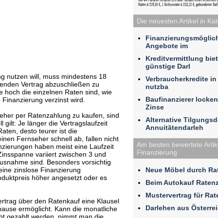
Die neuesten Artikel in Ka
Finanzierungsmöglic
Angebote im
Kreditvermittlung bie
günstige Darl
g nutzen will, muss mindestens 18
Verbraucherkredite i
henden Vertrag abzuschließen zu
nutzba
ie hoch die einzelnen Raten sind, wie
Baufinanzierer locken
e Finanzierung verzinst wird.
Zinse
eher per Ratenzahlung zu kaufen, sind
Alternative Tilgungs
gilt: Je länger die Vertragslaufzeit
Annuitätendarleh
aten, desto teurer ist die
nen Fernseher schnell ab, fallen nicht
Am besten bewertete Artike
zierungen haben meist eine Laufzeit
Finanzierung
insspanne variiert zwischen 3 und
snahme sind. Besonders vorsichtig
Neue Möbel durch Rat
 eine zinslose Finanzierung
roduktpreis höher angesetzt oder es
Beim Autokauf Raten
Mustervertrag für Ra
Vertrag über den Ratenkauf eine Klausel
Darlehen aus Österre
pause ermöglicht. Kann die monatliche
cht gezahlt werden, nimmt man die