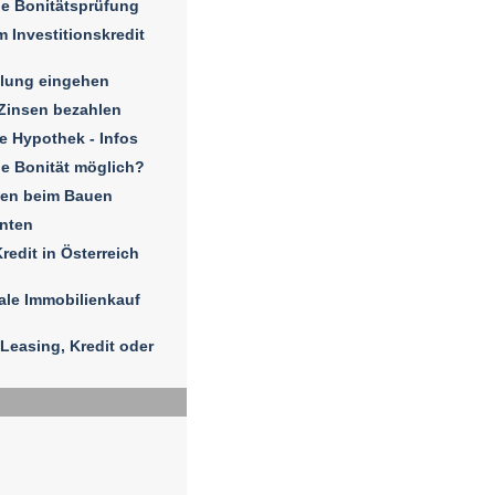
e Bonitätsprüfung
 Investitionskredit
hlung eingehen
Zinsen bezahlen
e Hypothek - Infos
e Bonität möglich?
sen beim Bauen
enten
redit in Österreich
ale Immobilienkauf
Leasing, Kredit oder