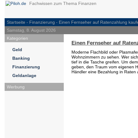
Fachwissen zum Thema Finanzen
Startseite -
Finanzierung
- Einen Fernseher auf Ratenzahlung kauf
Samstag, 8. August 2026
Kategorien
Einen Fernseher auf Raten
Geld
Moderne Flachbild oder Plasmafe
Wohnzimmern zu sehen. Wer sich e
Banking
tief in die Tasche greifen. Um de
Finanzierung
geben, den Traum vom eigenen He
Händler eine Bezahlung in Raten 
Geldanlage
Werbung