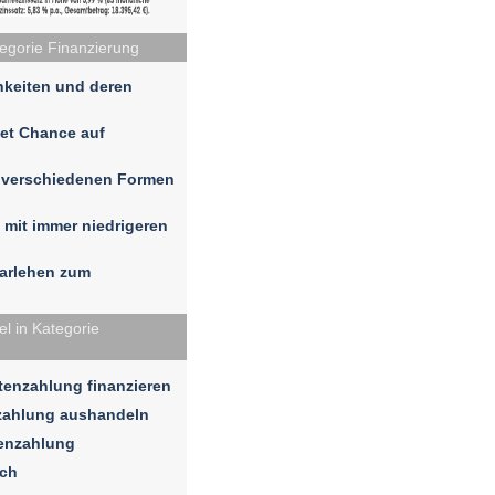
tegorie Finanzierung
hkeiten und deren
tet Chance auf
n verschiedenen Formen
 mit immer niedrigeren
darlehen zum
l in Kategorie
enzahlung finanzieren
zahlung aushandeln
tenzahlung
ich