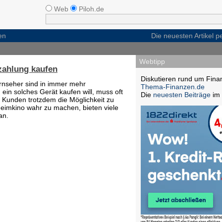
Web
Piloh.de
en
Die neuesten Artikel 
Webtipp
zahlung kaufen
Diskutieren rund um Fina
rnseher sind in immer mehr
Thema-Finanzen.de
in solches Gerät kaufen will, muss oft
Die
neuesten Beiträge
im 
m Kunden trotzdem die Möglichkeit zu
imkino wahr zu machen, bieten viele
an.