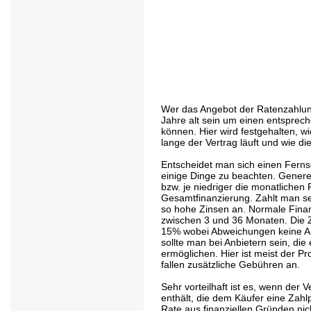
Wer das Angebot der Ratenzahlun
Jahre alt sein um einen entsprec
können. Hier wird festgehalten, w
lange der Vertrag läuft und wie di
Entscheidet man sich einen Ferns
einige Dinge zu beachten. Generell 
bzw. je niedriger die monatlichen R
Gesamtfinanzierung. Zahlt man sei
so hohe Zinsen an. Normale Finan
zwischen 3 und 36 Monaten. Die Z
15% wobei Abweichungen keine Au
sollte man bei Anbietern sein, die
ermöglichen. Hier ist meist der P
fallen zusätzliche Gebühren an.
Sehr vorteilhaft ist es, wenn der 
enthält, die dem Käufer eine Zahl
Rate aus finanziellen Gründen ni