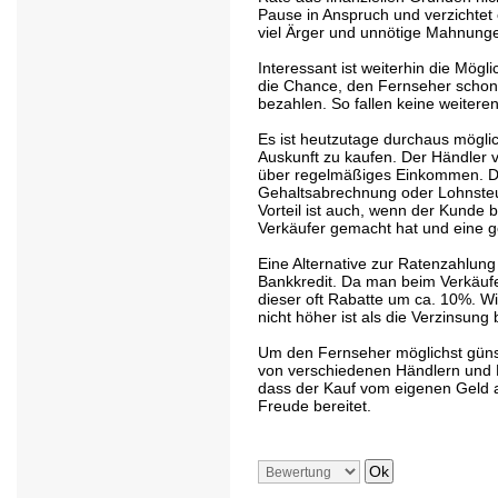
Pause in Anspruch und verzichtet 
viel Ärger und unnötige Mahnung
Interessant ist weiterhin die Mögli
die Chance, den Fernseher schon v
bezahlen. So fallen keine weitere
Es ist heutzutage durchaus mögli
Auskunft zu kaufen. Der Händler 
über regelmäßiges Einkommen. Di
Gehaltsabrechnung oder Lohnste
Vorteil ist auch, wenn der Kunde 
Verkäufer gemacht hat und eine g
Eine Alternative zur Ratenzahlung
Bankkredit. Da man beim Verkäufer
dieser oft Rabatte um ca. 10%. Wi
nicht höher ist als die Verzinsun
Um den Fernseher möglichst günst
von verschiedenen Händlern und B
dass der Kauf vom eigenen Geld a
Freude bereitet.