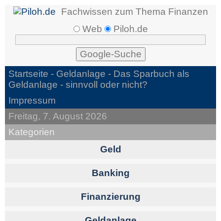
Fachwissen zum Thema Finanzen
Web
Piloh.de
Startseite -
Geldanlage
- Das Sparbuch als
Geldanlage - sinnvoll oder nicht?
Impressum
Freitag, 7. August 2026
Kategorien
Geld
Banking
Finanzierung
Geldanlage