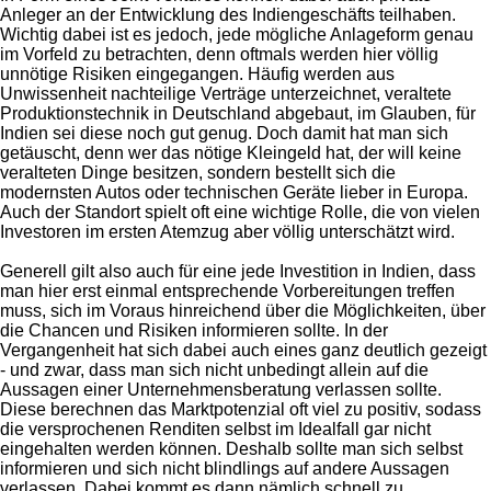
Anleger an der Entwicklung des Indiengeschäfts teilhaben.
Wichtig dabei ist es jedoch, jede mögliche Anlageform genau
im Vorfeld zu betrachten, denn oftmals werden hier völlig
unnötige Risiken eingegangen. Häufig werden aus
Unwissenheit nachteilige Verträge unterzeichnet, veraltete
Produktionstechnik in Deutschland abgebaut, im Glauben, für
Indien sei diese noch gut genug. Doch damit hat man sich
getäuscht, denn wer das nötige Kleingeld hat, der will keine
veralteten Dinge besitzen, sondern bestellt sich die
modernsten Autos oder technischen Geräte lieber in Europa.
Auch der Standort spielt oft eine wichtige Rolle, die von vielen
Investoren im ersten Atemzug aber völlig unterschätzt wird.
Generell gilt also auch für eine jede Investition in Indien, dass
man hier erst einmal entsprechende Vorbereitungen treffen
muss, sich im Voraus hinreichend über die Möglichkeiten, über
die Chancen und Risiken informieren sollte. In der
Vergangenheit hat sich dabei auch eines ganz deutlich gezeigt
- und zwar, dass man sich nicht unbedingt allein auf die
Aussagen einer Unternehmensberatung verlassen sollte.
Diese berechnen das Marktpotenzial oft viel zu positiv, sodass
die versprochenen Renditen selbst im Idealfall gar nicht
eingehalten werden können. Deshalb sollte man sich selbst
informieren und sich nicht blindlings auf andere Aussagen
verlassen. Dabei kommt es dann nämlich schnell zu