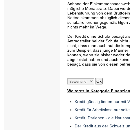
Anhand der Einkommensnachweise
mögliche Monatsrate. Dabei werde
Lebensführung von dem Bruttoei
Nettoeinkommen abzüglich dieser
schufafrei ordnungsgemäß tilgen 
nichts mehr im Wege.
Der Kredit ohne Schufa besagt als
Antragsteller bei der Schufa nich
nicht, dass man auch auf die kompl
zum Beispiel, dass junge Männer k
können, wenn sie bisher weder de
abgeleistet haben und auch keine
besagt, dass sie von diesen befrei
Weiteres in Kategorie Finanzie
Kredit günstig finden nur mit 
Kredit für Arbeitslose nur selt
Kredit, Darlehen - die Hausban
Der Kredit aus der Schweiz u