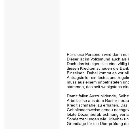
Für diese Personen wird dann nur 
Dieser ist im Volksmund auch als 
Doch das ist eigentlich eine völli
diesen Krediten schauen die Bank
Einzelnen. Dabei kommt es vor al
Antragsteller ein festes und reg
muss aus einem unbefristeten und 
stammen, das seit wenigstens ein
Damit fallen Auszubildende, Selbs
Arbeitslose aus dem Raster heraus.
Kredit schufafrei zu erhalten. D
Gehaltsnachweise genau nachgewi
letzte Dezemberabrechnung verlan
Sonderzahlungen wie Urlaubs- und
Grundlage für die Überprüfung der