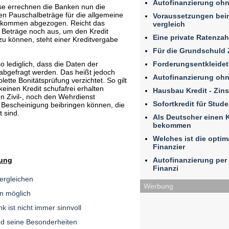
Autofinanzierung ohn
 errechnen die Banken nun die
n Pauschalbeträge für die allgemeine
Voraussetzungen beim
nkommen abgezogen. Reicht das
vergleich
 Beträge noch aus, um den Kredit
Eine private Ratenza
zu können, steht einer Kreditvergabe
Für die Grundschuld 
Forderungsentkleidet
o lediglich, dass die Daten der
t abgefragt werden. Das heißt jedoch
Autofinanzierung ohn
ette Bonitätsprüfung verzichtet. So gilt
einen Kredit schufafrei erhalten
Hausbau Kredit - Zin
n Zivil-, noch den Wehrdienst
Sofortkredit für Stud
 Bescheinigung beibringen können, die
t sind.
Als Deutscher einen K
bekommen
Welches ist die optim
Finanzier
Autofinanzierung per 
rung
Finanzi
Vergleichen
Werbung
en möglich
k ist nicht immer sinnvoll
nd seine Besonderheiten