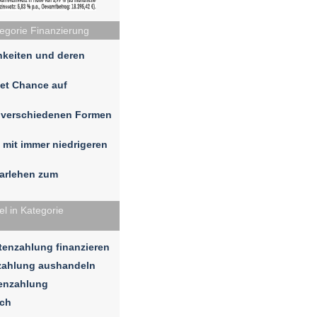
tegorie Finanzierung
hkeiten und deren
tet Chance auf
n verschiedenen Formen
 mit immer niedrigeren
darlehen zum
l in Kategorie
enzahlung finanzieren
zahlung aushandeln
tenzahlung
ich