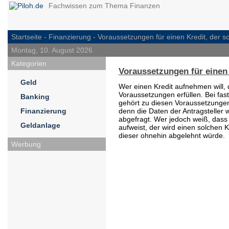
Fachwissen zum Thema Finanzen
Startseite -
Finanzierung
- Voraussetzungen für einen Kredit, der sch
Montag, 10. August 2026
Kategorien
Voraussetzungen für einen K
Geld
Wer einen Kredit aufnehmen will,
Voraussetzungen erfüllen. Bei fas
Banking
gehört zu diesen Voraussetzungen
Finanzierung
denn die Daten der Antragsteller 
abgefragt. Wer jedoch weiß, dass 
Geldanlage
aufweist, der wird einen solchen K
dieser ohnehin abgelehnt würde.
Werbung