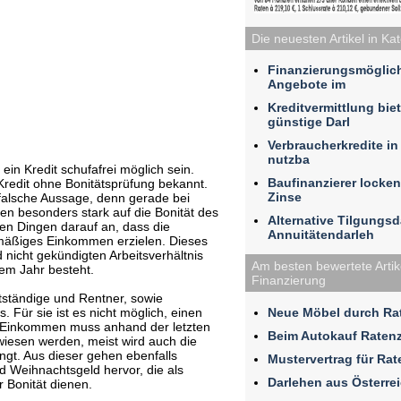
Die neuesten Artikel in Ka
Finanzierungsmöglic
Angebote im
Kreditvermittlung bie
günstige Darl
Verbraucherkredite i
nutzba
ein Kredit schufafrei möglich sein.
Baufinanzierer locken
Kredit ohne Bonitätsprüfung bekannt.
Zinse
g falsche Aussage, denn gerade bei
en besonders stark auf die Bonität des
Alternative Tilgungs
len Dingen darauf an, dass die
Annuitätendarleh
elmäßiges Einkommen erzielen. Dieses
nicht gekündigten Arbeitsverhältnis
Am besten bewertete Artike
em Jahr besteht.
Finanzierung
tständige und Rentner, sowie
Neue Möbel durch Rat
 Für sie ist es nicht möglich, einen
as Einkommen muss anhand der letzten
Beim Autokauf Raten
esen werden, meist wird auch die
gt. Aus dieser gehen ebenfalls
Mustervertrag für Ra
 Weihnachtsgeld hervor, die als
Darlehen aus Österre
 Bonität dienen.