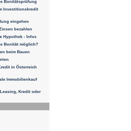
e Bonitätsprüfung
 Investitionskredit
hlung eingehen
Zinsen bezahlen
e Hypothek - Infos
e Bonität möglich?
sen beim Bauen
enten
redit in Österreich
ale Immobilienkauf
Leasing, Kredit oder