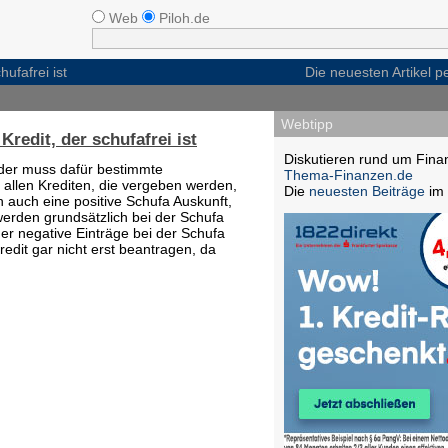
Web
Piloh.de
ufafrei ist
Die neuesten Artikel 
Webtipp
redit, der schufafrei ist
Diskutieren rund um Fina
 der muss dafür bestimmte
Thema-Finanzen.de
t allen Krediten, die vergeben werden,
Die
neuesten Beiträge
im 
 auch eine positive Schufa Auskunft,
werden grundsätzlich bei der Schufa
er negative Einträge bei der Schufa
redit gar nicht erst beantragen, da