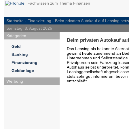
Fachwissen zum Thema Finanzen
Startseite -
Finanzierung
- Beim privaten Autokauf auf Leasing setz
Samstag, 8. August 2026
Kategorien
Beim privaten Autokauf au
Geld
Das Leasing als bekannte Alterna
gewinnt heute zunehmend an Bede
Banking
Unternehmen und Selbstständige 
Finanzierung
Privatperson sein Fahrzeug leas
Autohaus selbst unterbreitet, kö
Geldanlage
Leasinggesellschaft abgeschlossen
stets sehr gut informieren, bevo
entschließt.
Werbung