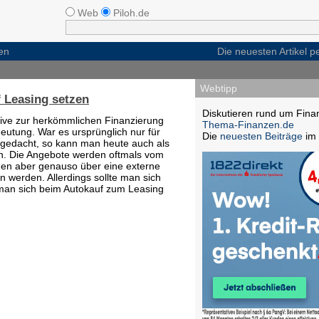
Web
Piloh.de
en
Die neuesten Artikel 
Webtipp
f Leasing setzen
Diskutieren rund um Fina
tive zur herkömmlichen Finanzierung
Thema-Finanzen.de
utung. War es ursprünglich nur für
Die
neuesten Beiträge
im 
gedacht, so kann man heute auch als
en. Die Angebote werden oftmals vom
nnen aber genauso über eine externe
 werden. Allerdings sollte man sich
r man sich beim Autokauf zum Leasing