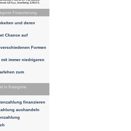
tegorie Finanzierung
hkeiten und deren
tet Chance auf
n verschiedenen Formen
 mit immer niedrigeren
darlehen zum
l in Kategorie
enzahlung finanzieren
zahlung aushandeln
tenzahlung
ich