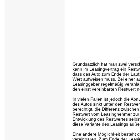
Grundsätzlich hat man zwei versc
kann im Leasingvertrag ein Restwe
dass das Auto zum Ende der Lauf
Wert aufweisen muss. Bei einer au
Leasinggeber regelmäßig veranlas
den einst vereinbarten Restwert n
In vielen Fällen ist jedoch die Ab
des Autos sinkt unter den Restwer
berechtigt, die Differenz zwische
Restwert vom Leasingnehmer zurü
Entwicklung des Restwertes selbst
diese Variante des Leasings äußer
Eine andere Möglichkeit besteht 
vereinbaren. Zum Ende der Leasin