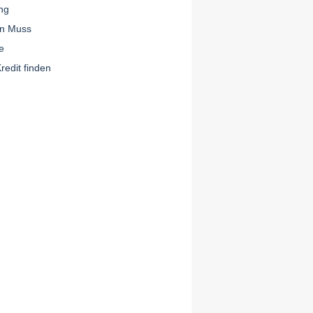
ng
ein Muss
ke
redit finden