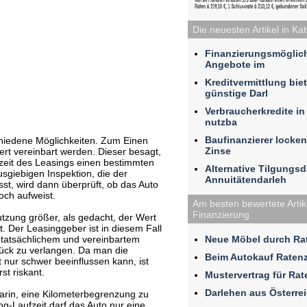
Die neuesten Artikel in Ka
Finanzierungsmöglic
Angebote im
Kreditvermittlung bie
günstige Darl
Verbraucherkredite i
nutzba
Baufinanzierer locken
hiedene Möglichkeiten. Zum Einen
Zinse
rt vereinbart werden. Dieser besagt,
zeit des Leasings einen bestimmten
Alternative Tilgungs
sgiebigen Inspektion, die der
Annuitätendarleh
st, wird dann überprüft, ob das Auto
och aufweist.
Am besten bewertete Artike
Finanzierung
nutzung größer, als gedacht, der Wert
t. Der Leasinggeber ist in diesem Fall
Neue Möbel durch Rat
n tatsächlichem und vereinbartem
ck zu verlangen. Da man die
Beim Autokauf Raten
 nur schwer beeinflussen kann, ist
st riskant.
Mustervertrag für Ra
Darlehen aus Österre
darin, eine Kilometerbegrenzung zu
g-Laufzeit darf das Auto nur eine