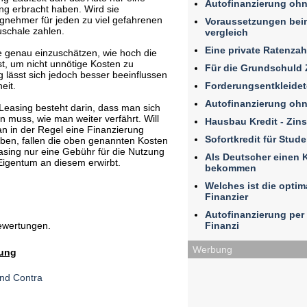
Autofinanzierung ohn
ung erbracht haben. Wird sie
ngnehmer für jeden zu viel gefahrenen
Voraussetzungen beim
schale zahlen.
vergleich
Eine private Ratenza
nte genau einzuschätzen, wie hoch die
ist, um nicht unnötige Kosten zu
Für die Grundschuld 
g lässt sich jedoch besser beeinflussen
Forderungsentkleidet
eit.
Autofinanzierung ohn
 Leasing besteht darin, dass man sich
 muss, wie man weiter verfährt. Will
Hausbau Kredit - Zin
n in der Regel eine Finanzierung
Sofortkredit für Stud
ben, fallen die oben genannten Kosten
asing nur eine Gebühr für die Nutzung
Als Deutscher einen K
 Eigentum an diesem erwirbt.
bekommen
Welches ist die optim
Finanzier
Autofinanzierung per 
Finanzi
ewertungen.
Werbung
rung
und Contra