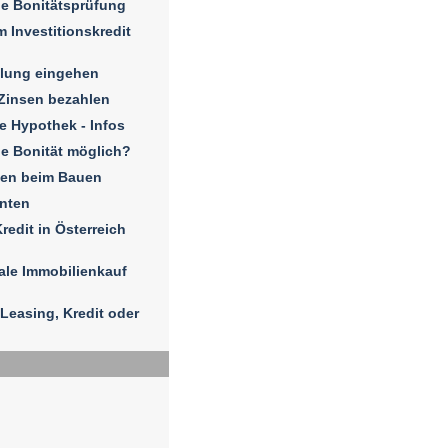
e Bonitätsprüfung
 Investitionskredit
hlung eingehen
Zinsen bezahlen
e Hypothek - Infos
e Bonität möglich?
sen beim Bauen
enten
redit in Österreich
ale Immobilienkauf
Leasing, Kredit oder