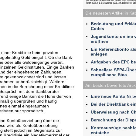
Die neuesten Artikel in Ka
Bedeutung und Erklä
Codes
Jugendkonto online 
eröffnen
Ein Referenzkonto al
iner Kreditlinie beim privaten
anlegen
 regelmäßig Geld eingeht. Ob die Bank
Aufgaben des EPC be
ge oder alle Geldeingänge wertet,
inzelnen Geldinstituten. Einige Banken
Schnellere SEPA-Übe
hand der eingehenden Zahlungen,
europäische Staa
te gekennzeichnet sind und lassen
nnahmen unberücksichtigt. Weitere
Am besten bewertete Artik
 in die Berechnung einer Kreditlinie
 Gespräch mit dem Bankberater
Eine neue Konto Nr b
hrend einige Banken die Höhe der von
elmäßig überprüfen und häufig
Bei der Direktbank ei
eines einmal eingeräumten
stituten nur sporadisch.
Überweisung nach Ch
Berechnung der Disp
 eine Kontoüberziehung über die
iese wird als Kontoüberziehung
Kontoauszüge nachfo
g stellt jedoch im Gegensatz zur
entstehe
 Kreditlinie ein Negativmerkmal dar,