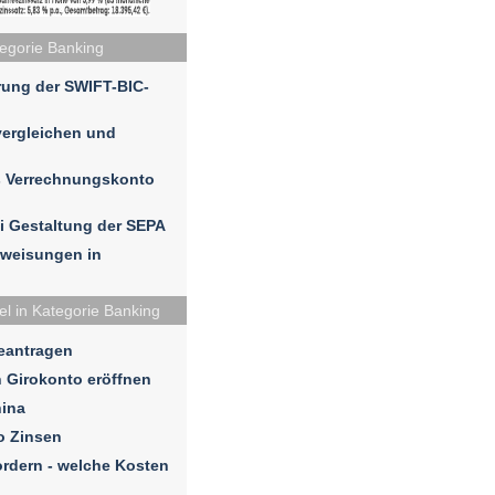
tegorie Banking
rung der SWIFT-BIC-
vergleichen und
s Verrechnungskonto
i Gestaltung der SEPA
rweisungen in
el in Kategorie Banking
eantragen
n Girokonto eröffnen
ina
o Zinsen
rdern - welche Kosten