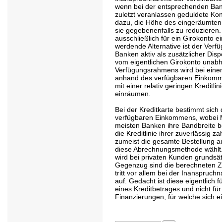
wenn bei der entsprechenden Bank
zuletzt veranlassen geduldete Ko
dazu, die Höhe des eingeräumten 
sie gegebenenfalls zu reduzieren. E
ausschließlich für ein Girokonto 
werdende Alternative ist der Verf
Banken aktiv als zusätzlicher Disp
vom eigentlichen Girokonto unabh
Verfügungsrahmens wird bei eine
anhand des verfügbaren Einkomm
mit einer relativ geringen Kreditl
einräumen.
Bei der Kreditkarte bestimmt sich 
verfügbaren Einkommens, wobei M
meisten Banken ihre Bandbreite 
die Kreditlinie ihrer zuverlässig z
zumeist die gesamte Bestellung a
diese Abrechnungsmethode wählt. F
wird bei privaten Kunden grundsätz
Gegenzug sind die berechneten Zin
tritt vor allem bei der Inanspruch
auf. Gedacht ist diese eigentlich 
eines Kreditbetrages und nicht für
Finanzierungen, für welche sich ei