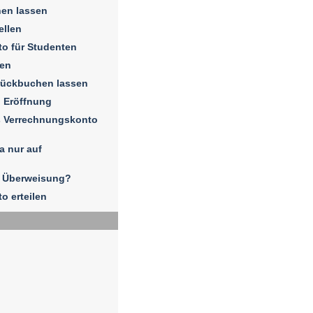
hen lassen
ellen
to für Studenten
sen
rückbuchen lassen
 Eröffnung
s Verrechnungskonto
a nur auf
e Überweisung?
o erteilen