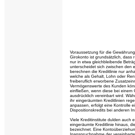
Voraussetzung für die Gewährung e
Girokonto ist grundsätzlich, dass
nur in etwa gleichbleibende Beträ
unterscheidet sich zwischen den e
berechnen die Kreditlinie nur an
welche als Gehalt, Lohn oder Ren
freiberuflich erworbene Zusatzei
Vermögenswerte des Kunden können
einfließen, wenn diese bei einem
ausdrücklich vereinbart wird. Wä
ihr eingeräumten Kreditlinien reg
anpassen, erfolgt eine Kontrolle 
Dispositionskredits bei anderen In
Viele Kreditinstitute dulden auch
eingeräumte Kreditlinie hinaus, d
bezeichnet. Eine Kontoüberziehun
Inanspruchnahme der vereinbarten