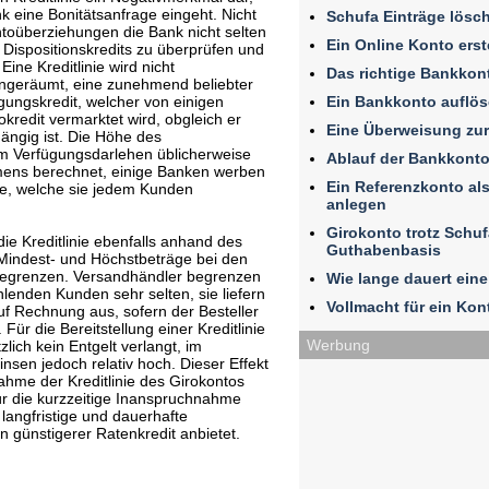
 eine Bonitätsanfrage eingeht. Nicht
Schufa Einträge lösc
ntoüberziehungen die Bank nicht selten
Ein Online Konto erst
Dispositionskredits zu überprüfen und
ine Kreditlinie wird nicht
Das richtige Bankkon
eingeräumt, eine zunehmend beliebter
Ein Bankkonto auflö
ügungskredit, welcher von einigen
okredit vermarktet wird, obgleich er
Eine Überweisung zu
ängig ist. Die Höhe des
m Verfügungsdarlehen üblicherweise
Ablauf der Bankkonto
ens berechnet, einige Banken werben
Ein Referenzkonto al
inie, welche sie jedem Kunden
anlegen
Girokonto trotz Schuf
die Kreditlinie ebenfalls anhand des
Guthabenbasis
indest- und Höchstbeträge bei den
begrenzen. Versandhändler begrenzen
Wie lange dauert ein
ahlenden Kunden sehr selten, sie liefern
Vollmacht für ein Kont
uf Rechnung aus, sofern der Besteller
ür die Bereitstellung einer Kreditlinie
Werbung
lich kein Entgelt verlangt, im
sen jedoch relativ hoch. Dieser Effekt
nahme der Kreditlinie des Girokontos
für die kurzzeitige Inanspruchnahme
 langfristige und dauerhafte
n günstigerer Ratenkredit anbietet.