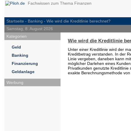
Fachwissen zum Thema Finanzen
Startseite -
Banking
- Wie wird die Kreditlinie berechnet?
Samstag, 8. August 2026
Kategorien
Wie wird die Kreditlinie b
Geld
Unter einer Kreditlinie wird der 
Kreditbetrag verstanden. In der R
Banking
Linie vergeben, daneben kann mi
Finanzierung
möglicher Darlehen eines Kunden 
Privatkunden genutzte Kreditlinie s
Geldanlage
exakte Berechnungsmethode von fas
Werbung