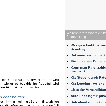
Weitere interessante Artike
Finanzierung
Was geschieht bei ei
Urlaubsg
Bekommt man vom Soz
Ein zinsloses Darle
Kann man Ratenzahlu
machen?
Kfz-Steuer durch Rat
 ein neues Auto zu erwerben, der wird
Kfz-Leasing - welche
, wie er es bezahlt. Im Regelfall wird
ine Finanzierung ...
weiter
Liste der Versandhäu
Auto Leasing für priv
en oder kaufen?
st immer mit größeren finanziellen
Ratenkauf ohne Schu
s die günstigste Variante ausgewählt