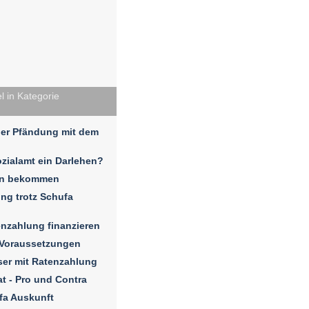
l in Kategorie
ner Pfändung mit dem
ialamt ein Darlehen?
hen bekommen
ng trotz Schufa
enzahlung finanzieren
 Voraussetzungen
ser mit Ratenzahlung
at - Pro und Contra
fa Auskunft