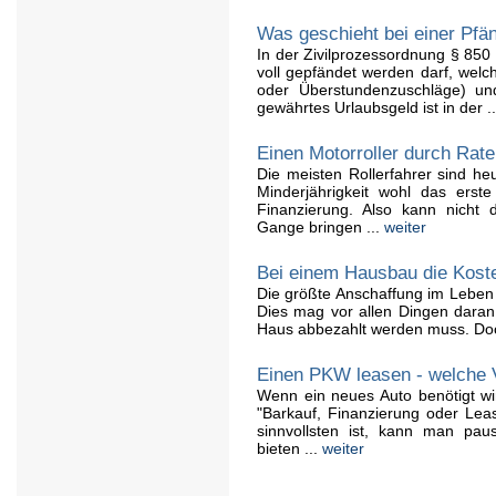
Was geschieht bei einer Pfä
In der Zivilprozessordnung § 850 
voll gepfändet werden darf, welc
oder Überstundenzuschläge) un
gewährtes Urlaubsgeld ist in der .
Einen Motorroller durch Rate
Die meisten Rollerfahrer sind he
Minderjährigkeit wohl das erst
Finanzierung. Also kann nicht 
Gange bringen ...
weiter
Bei einem Hausbau die Koste
Die größte Anschaffung im Leben
Dies mag vor allen Dingen daran 
Haus abbezahlt werden muss. Doch
Einen PKW leasen - welche 
Wenn ein neues Auto benötigt wir
"Barkauf, Finanzierung oder Lea
sinnvollsten ist, kann man pausc
bieten ...
weiter