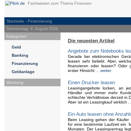
Fachwissen zum Thema Finanzen
Startseite
- Finanzierung
Donnerstag, 6. August 2026
Kategorien
Die neuesten Artikel
Geld
Angebote zum Notebooks le
Banking
Gerade bei elektronischen Gerä
leasen sehr beliebt. Aber, welc
Finanzierung
finanzieren oder leasen? Oder 
erster Hinsicht ...
weiter
Geldanlage
Einen Drucker leasen
Werbung
Leasingangebote locken, an jed
Händler und immer mehr Kunde 
schlechte Verhältnisse derzeit in
Aber ist ein Leasingkauf wirklich ..
Ein Auto leasen ohne Anzahl
Beim Leasing gehen der Käufer 
für eine bestimmte Laufzeit ein. 
Monaten. Der Leasingvertrag legt