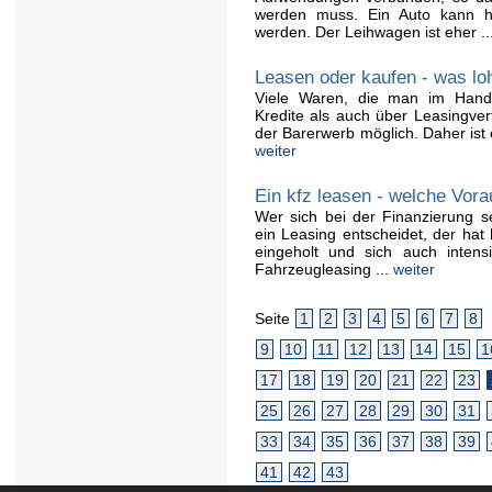
werden muss. Ein Auto kann he
werden. Der Leihwagen ist eher ..
Leasen oder kaufen - was lo
Viele Waren, die man im Hand
Kredite als auch über Leasingvert
der Barerwerb möglich. Daher ist
weiter
Ein kfz leasen - welche Vor
Wer sich bei der Finanzierung 
ein Leasing entscheidet, der hat
eingeholt und sich auch inten
Fahrzeugleasing ...
weiter
Seite
1
2
3
4
5
6
7
8
9
10
11
12
13
14
15
1
17
18
19
20
21
22
23
25
26
27
28
29
30
31
33
34
35
36
37
38
39
41
42
43