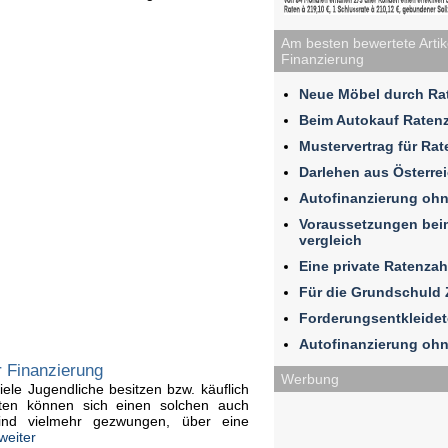
Am besten bewertete Artike
Finanzierung
Neue Möbel durch Rat
Beim Autokauf Raten
Mustervertrag für Ra
Darlehen aus Österre
Autofinanzierung ohn
Voraussetzungen beim
vergleich
Eine private Ratenza
Für die Grundschuld 
Forderungsentkleidet
Autofinanzierung ohn
r Finanzierung
Werbung
iele Jugendliche besitzen bzw. käuflich
ten können sich einen solchen auch
 sind vielmehr gezwungen, über eine
weiter