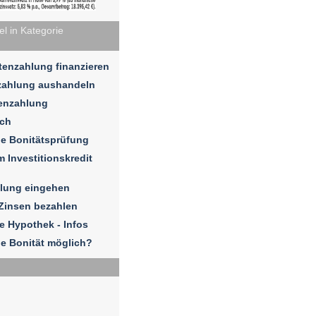
l in Kategorie
enzahlung finanzieren
zahlung aushandeln
tenzahlung
ich
e Bonitätsprüfung
 Investitionskredit
hlung eingehen
Zinsen bezahlen
e Hypothek - Infos
e Bonität möglich?