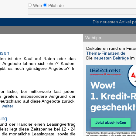
Web
Piloh.de
Die neuesten Artikel 
Webtipp
Diskutieren rund um Fina
asen
Thema-Finanzen.de
Die
neuesten Beiträge
im 
ten ist der Kauf auf Raten oder das
he Angebote lohnen sich eher? Kaufen,
gibt es noch günstigere Angebote? In
er Ecke, bei mittlerweile fast jedem
greifen, insbesondere Aufgrund der
 Deutschland auf diese Angebote zurück.
.
weiter
ung
und der Händler einen Leasingvertrag
Meist liegt diese Zeitspanne bei 12 - 24
 die monatliche Leasingrate, sowie die