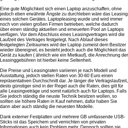
Eine gute Möglichkeit sich einen Laptop anzuschaffen, ohne
jedoch eben erwähnte Ängste zu durchleben wäre das Leasing
eines solchen Gerätes. Laptopleasing wurde und wird immer
noch von vielen großen Firmen betrieben, welche dadurch
über einen ständig aktuellen und erneuerten Pool an Laptops
verfügen. Vor dem Abschluss eines Leasingvertrages wird die
Laufzeit des Vertrages festgelegt. Nach Ablauf dieses
festgelegten Zeitraumes wird der Laptop zumeist dem Besitzer
wieder übereignet, es besteht jedoch auch die Möglichkeit das
Gerät zu kaufen ( ähnlich wie ein Mietkauf), die Anrechnung der
Leasinggebühren ist hierbei keine Seltenheit.
Die Preise und Leasingraten variieren je nach Modell und
Ausstattung, jedoch stellen Raten von 30-60 Euro einen
repräsentativen Durchschnitt dar. Je länger die Vertragslaufzeit,
desto günstiger sind in der Regel auch die Raten, dies gilt für
alle Leasingveträge und somit natürlich auch für Laptops. Falls
Sie jedoch ständig die neuste Technik besitzen wollen, so
sollten sie höhere Raten in Kauf nehmen, dafür haben Sie
dann aber auch ständig die neuesten Modelle.
Dank externer Festplatten und mehrere GB umfassende USB-
Sticks ist das Speichern und vernichten von privaten
Informationen auch kein Problem mehr. Dennoch sollten sie