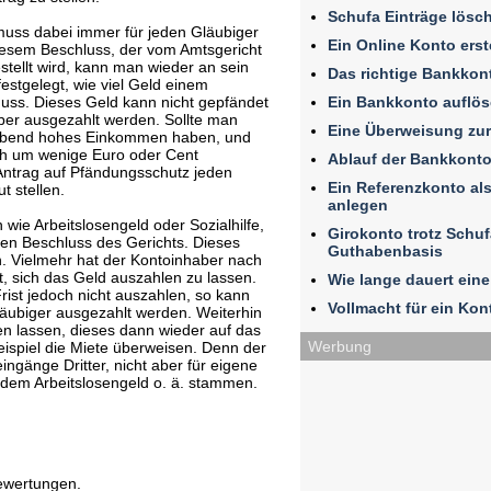
Schufa Einträge lösc
uss dabei immer für jeden Gläubiger
Ein Online Konto erst
diesem Beschluss, der vom Amtsgericht
stellt wird, kann man wieder an sein
Das richtige Bankkon
estgelegt, wie viel Geld einem
Ein Bankkonto auflö
uss. Dieses Geld kann nicht gepfändet
er ausgezahlt werden. Sollte man
Eine Überweisung zu
leibend hohes Einkommen haben, und
ich um wenige Euro oder Cent
Ablauf der Bankkonto
Antrag auf Pfändungsschutz jeden
Ein Referenzkonto al
 stellen.
anlegen
wie Arbeitslosengeld oder Sozialhilfe,
Girokonto trotz Schuf
en Beschluss des Gerichts. Dieses
Guthabenbasis
. Vielmehr hat der Kontoinhaber nach
, sich das Geld auszahlen zu lassen.
Wie lange dauert ein
Frist jedoch nicht auszahlen, so kann
Vollmacht für ein Kont
läubiger ausgezahlt werden. Weiterhin
en lassen, dieses dann wieder auf das
Werbung
ispiel die Miete überweisen. Denn der
ingänge Dritter, nicht aber für eigene
dem Arbeitslosengeld o. ä. stammen.
ewertungen.