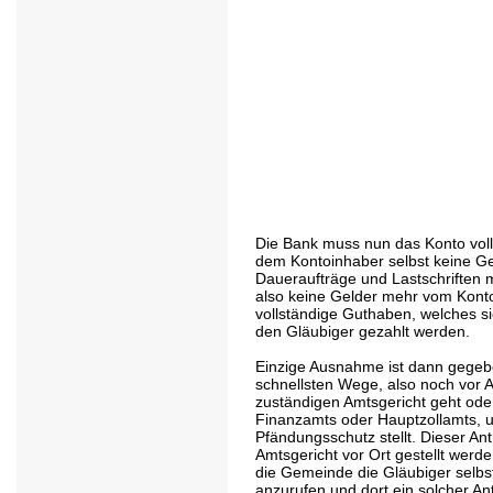
Die Bank muss nun das Konto vollst
dem Kontoinhaber selbst keine G
Daueraufträge und Lastschriften 
also keine Gelder mehr vom Kon
vollständige Guthaben, welches s
den Gläubiger gezahlt werden.
Einzige Ausnahme ist dann gegeb
schnellsten Wege, also noch vor A
zuständigen Amtsgericht geht oder
Finanzamts oder Hauptzollamts, u
Pfändungsschutz stellt. Dieser An
Amtsgericht vor Ort gestellt wer
die Gemeinde die Gläubiger selbst
anzurufen und dort ein solcher Ant