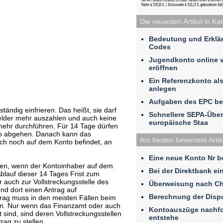
Die neuesten Artikel in Ka
Bedeutung und Erklä
Codes
Jugendkonto online 
eröffnen
Ein Referenzkonto al
anlegen
Aufgaben des EPC be
ändig einfrieren. Das heißt, sie darf
Schnellere SEPA-Übe
elder mehr auszahlen und auch keine
europäische Staa
mehr durchführen. Für 14 Tage dürfen
to abgehen. Danach kann das
Am besten bewertete Artik
ich noch auf dem Konto befindet, an
Eine neue Konto Nr b
en, wenn der Kontoinhaber auf dem
Bei der Direktbank ei
blauf dieser 14 Tages Frist zum
 auch zur Vollstreckungsstelle des
Überweisung nach Ch
nd dort einen Antrag auf
Berechnung der Disp
trag muss in den meisten Fällen beim
den. Nur wenn das Finanzamt oder auch
Kontoauszüge nachfo
 sind, sind deren Vollstreckungsstellen
entstehe
rag zu stellen.