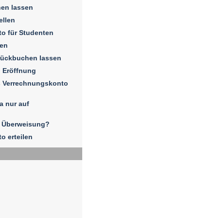
hen lassen
ellen
to für Studenten
sen
rückbuchen lassen
 Eröffnung
s Verrechnungskonto
a nur auf
e Überweisung?
o erteilen