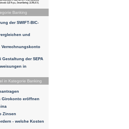
tegorie Banking
rung der SWIFT-BIC-
vergleichen und
s Verrechnungskonto
i Gestaltung der SEPA
rweisungen in
el in Kategorie Banking
eantragen
n Girokonto eröffnen
ina
o Zinsen
rdern - welche Kosten