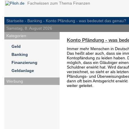
Fachwissen zum Thema Finanzen
Startseite -
Banking
- Konto Pfändung - was bedeutet das genau?
Samstag, 8. August 2026
Kategorien
Konto Pfändung - was bed
Geld
Immer mehr Menschen in Deutschl
Das heißt aber auch, dass sie im
Banking
Kontopfändung zu leiden haben. D
Finanzierung
möglich, dass ein Gläubiger einen
Schuldner erwirkt hat. Wird darau
Geldanlage
verzeichnet, so sieht er als letzt
Pfändungs- und Überweisungsbesc
dann oft beim Amtsgericht erwirkt
Werbung
weiter geleitet.