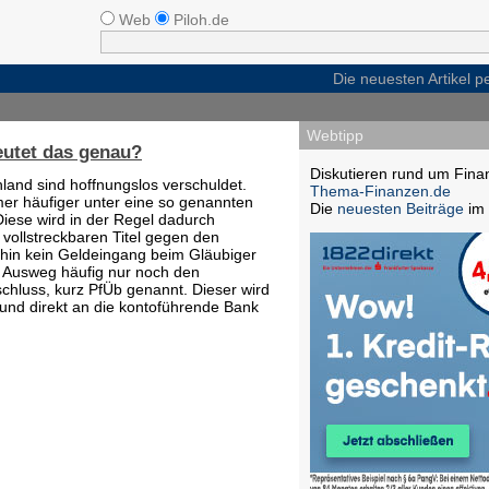
Web
Piloh.de
Die neuesten Artikel 
Webtipp
eutet das genau?
Diskutieren rund um Fina
and sind hoffnungslos verschuldet.
Thema-Finanzen.de
mer häufiger unter eine so genannten
Die
neuesten Beiträge
im 
iese wird in der Regel dadurch
 vollstreckbaren Titel gegen den
fhin kein Geldeingang beim Gläubiger
en Ausweg häufig nur noch den
hluss, kurz PfÜb genannt. Dieser wird
 und direkt an die kontoführende Bank