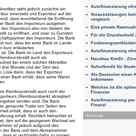
Autofinanzierung ohn
edites steht jedoch zunächst ein
teur einerseits und Exporteur auf der
Voraussetzungen beim
dend, dass anschließend die Eröffnung
vergleich
der Bank des Importeurs ausgehen
Eine private Ratenza
 des Importeurs also von diesem die
dit zu eröffnen, und zwar zu Gunsten
Für die Grundschuld 
chäftspartner des Importeurs. Die Bank
Forderungsentkleidet
sst nun, dass bei einer Bank im Lande
r kurz erläutertes
Autofinanzierung ohn
 ist. Die Bank im Land des Exporteurs
embourskredit auch als
Hausbau Kredit - Zin
fzeit bei einem solchen Akkreditiv
Sofortkredit für Stud
d drei Monate und der Sinn des
r Linie darin, dass der Exporteur
Als Deutscher einen K
t einer Bank erhält, dass seine Waren
bekommen
en.
Welches ist die optim
m Rembourskredit auch noch der
Finanzier
xporteurs (Remboursbank) akzeptiert
Autofinanzierung per 
ergeben worden sind. Die Bank
Finanzi
 so genannte Tratte von Seiten des
rheit erhält, dass er auch den
Werbung
erung erhält. Rechtlich betrachtet ist
tet, den auf die gezogenen Wechsel am
nehmer ist jedoch aufgrund des
en der Bank und dem Akzeptnehmer
, dass er rechtzeitig dafür zu sorgen