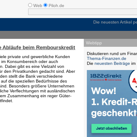
Web
Piloh.de
Die neuesten Artikel 
Webtipp
te Abläufe beim Rembourskredit
Diskutieren rund um Fina
iele private und gewerbliche Kunden
Thema-Finanzen.de
n im Konsumbereich oder auch
Die
neuesten Beiträge
im 
n. Dabei gibt es eine Vielzahl von
für den Privatkunden gedacht sind. Aber
den stellt die Bank verschiedene
 auf die speziellen Bedürfnisse des
 sind. Besonders größere Unternehmen
tliche Verflechtungen mit ausländischen
esem Zusammenhang ein reger Güter-
findet.