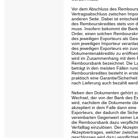
Vor dem Abschluss des Rembourskr
Vertragsabschluss zwischen Impor
anderen Seite. Dabei ist entschei
des Rembourskredites stets von 
muss. Insofern bekommt die Bank
Order, einen solchen Rembourskre
des jeweiligen Exporteurs als Ges
vom jeweiligen Importeur veranla
des jeweiligen Exporteurs ein zuvo
Dokumentenakkreditiv zu eröffnen
wird im Zusammenhang mit dem R
Remboursbank bezeichnet. Die Lau
beträgt in den meisten Fällen run
Rembourskredites besteht in erste
praktisch eine Garantie/Sicherhei
nach Lieferung auch bezahlt werd
Neben den Dokumenten gehört zu
Wechsel, der von der Bank des E
wird, nachdem die Dokumente üb
akzeptiert in dem Falle dann eine
Exporteurs, der dadurch die Siche
vereinbarten Gegenwert seiner Lief
die Remboursbank dazu verpflich
Verfalltag einzulösen. Der Akzept
Akzeptvertrages, welcher zwisch
geschlossen wird dazu verpflichtet