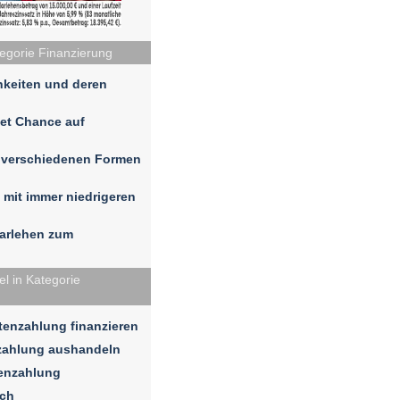
tegorie Finanzierung
hkeiten und deren
tet Chance auf
n verschiedenen Formen
 mit immer niedrigeren
darlehen zum
l in Kategorie
enzahlung finanzieren
zahlung aushandeln
tenzahlung
ich