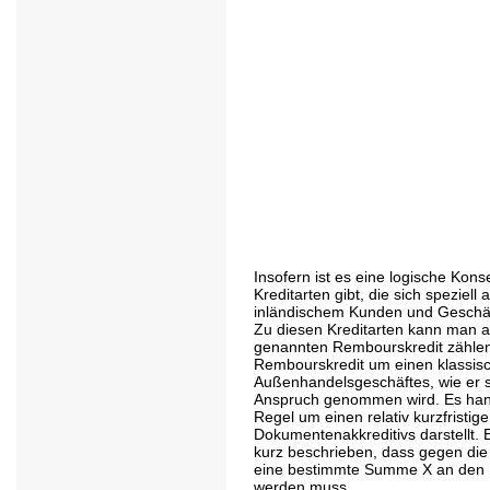
Insofern ist es eine logische Kon
Kreditarten gibt, die sich speziel
inländischem Kunden und Geschäft
Zu diesen Kreditarten kann man a
genannten Rembourskredit zählen.
Rembourskredit um einen klassisc
Außenhandelsgeschäftes, wie er s
Anspruch genommen wird. Es hand
Regel um einen relativ kurzfristig
Dokumentenakkreditivs darstellt. 
kurz beschrieben, dass gegen di
eine bestimmte Summe X an den 
werden muss.