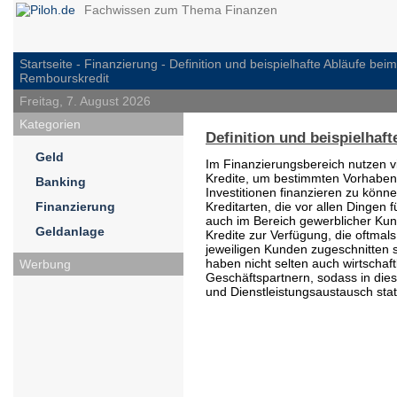
Fachwissen zum Thema Finanzen
Startseite -
Finanzierung
- Definition und beispielhafte Abläufe beim
Rembourskredit
Freitag, 7. August 2026
Kategorien
Definition und beispielhaf
Geld
Im Finanzierungsbereich nutzen v
Kredite, um bestimmten Vorhabe
Banking
Investitionen finanzieren zu könne
Finanzierung
Kreditarten, die vor allen Dingen 
auch im Bereich gewerblicher Kun
Geldanlage
Kredite zur Verfügung, die oftmals
jeweiligen Kunden zugeschnitten
haben nicht selten auch wirtschaf
Werbung
Geschäftspartnern, sodass in di
und Dienstleistungsaustausch statt