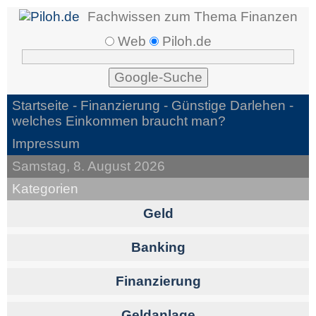
Fachwissen zum Thema Finanzen
Web
Piloh.de
Startseite -
Finanzierung
- Günstige Darlehen -
welches Einkommen braucht man?
Impressum
Samstag, 8. August 2026
Kategorien
Geld
Banking
Finanzierung
Geldanlage