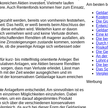
oreichen Aktien investiert. Vielmehr laufen
Am besten be
piere. Auch Rentenfonds kommen hier zum Einsatz,
Geldan
Kosten
ezahlt werden, bereits von vornherein feststehen,
Die Gr
it. Das heißt, er weiß bereits beim Abschluss der
Entwic
diese erhalten wird. Weiterhin kann er davon
Geldan
ich vermehren wird und keine Verluste drohen.
Eine k
irtschaftenden Renditen oft magerer ausfallen, als
Die be
 keine Zinssteigerungen zustande kommen, sondern
Durch 
le, ob die jeweilige Anlage sich verbessert oder
Risiko
Die Ge
An der
kurz- bis mittelfristig orientierte Anleger. Bei
Lohnt 
kulativen Anlagen, wie Aktien bessere Renditen
Die be
ür sorgen, dass man Verluste erleidet. Lässt man
Das Sp
h mit der Zeit wieder ausgeglichen und im
Vergle
 mit der konservativen Geldanlage kaum erreichen
Werbung
te Anlageform entscheidet. Am sinnvollsten ist es
en einzelnen Möglichkeiten einzuholen. Dabei
erten, um ein darauf abgestimmtes Produkt
sich über die verschiedenen konservativen
 Vergleich, da auch bei dieser Form der Geldanlage