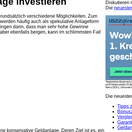
age investieren
Diskutieren
Die
neueste
rundsätzlich verschiedene Möglichkeiten. Zum
e werden häufig auch als spekulative Anlageform
n Dingen darin, dass man sehr hohe Gewinne
aber ebenfalls bergen, kann im schlimmsten Fall
Die neuesten
Tipps 
Bonusz
Verglei
Garanti
Geldan
e konservative Geldanlage. Deren Ziel ist es, ein