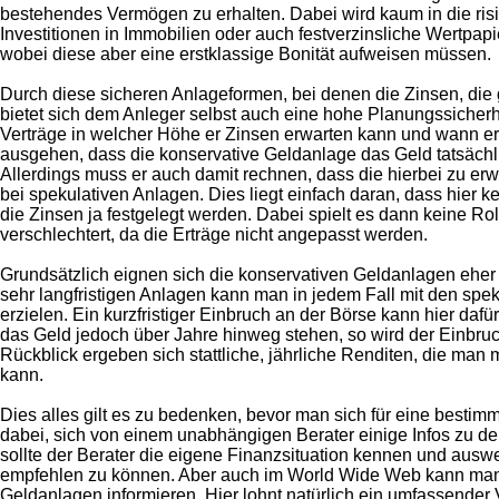
bestehendes Vermögen zu erhalten. Dabei wird kaum in die risik
Investitionen in Immobilien oder auch festverzinsliche Wertpa
wobei diese aber eine erstklassige Bonität aufweisen müssen.
Durch diese sicheren Anlageformen, bei denen die Zinsen, die g
bietet sich dem Anleger selbst auch eine hohe Planungssicherhe
Verträge in welcher Höhe er Zinsen erwarten kann und wann er 
ausgehen, dass die konservative Geldanlage das Geld tatsächl
Allerdings muss er auch damit rechnen, dass die hierbei zu erw
bei spekulativen Anlagen. Dies liegt einfach daran, dass hier
die Zinsen ja festgelegt werden. Dabei spielt es dann keine Rol
verschlechtert, da die Erträge nicht angepasst werden.
Grundsätzlich eignen sich die konservativen Geldanlagen eher für 
sehr langfristigen Anlagen kann man in jedem Fall mit den spe
erzielen. Ein kurzfristiger Einbruch an der Börse kann hier daf
das Geld jedoch über Jahre hinweg stehen, so wird der Einbruc
Rückblick ergeben sich stattliche, jährliche Renditen, die man
kann.
Dies alles gilt es zu bedenken, bevor man sich für eine bestimm
dabei, sich von einem unabhängigen Berater einige Infos zu d
sollte der Berater die eigene Finanzsituation kennen und ausw
empfehlen zu können. Aber auch im World Wide Web kann man 
Geldanlagen informieren. Hier lohnt natürlich ein umfassender