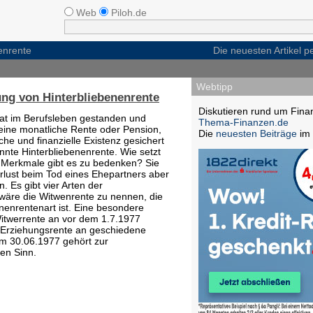
Web
Piloh.de
enrente
Die neuesten Artikel 
Webtipp
ng von Hinterbliebenenrente
Diskutieren rund um Fina
hat im Berufsleben gestanden und
Thema-Finanzen.de
 eine monatliche Rente oder Pension,
Die
neuesten Beiträge
im 
iche und finanzielle Existenz gesichert
annte Hinterbliebenenrente. Wie setzt
Merkmale gibt es zu bedenken? Sie
rlust beim Tod eines Ehepartners aber
n. Es gibt vier Arten der
wäre die Witwenrente zu nennen, die
nenrentenart ist. Eine besondere
Witwerrente an vor dem 1.7.1977
 Erziehungsrente an geschiedene
m 30.06.1977 gehört zur
hen Sinn.