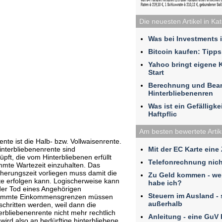
Die neuesten Artikel in Ka
Was bei Investments 
Bitcoin kaufen: Tipps
Yahoo bringt eigene 
Start
Berechnung und Bea
Hinterbliebenenren
Was ist ein Gefälligk
Haftpflic
Am besten bewertete Artik
ente ist die Halb- bzw. Vollwaisenrente.
Mit der EC Karte eine
interbliebenenrente sind
ft, die vom Hinterbliebenen erfüllt
Telefonrechnung nich
mmte Wartezeit einzuhalten. Das
cherungszeit vorliegen muss damit die
Zu Geld kommen - we
te erfolgen kann. Logischerweise kann
habe ich?
der Tod eines Angehörigen
Steuern im Ausland - 
timmte Einkommensgrenzen müssen
außerhalb
schritten werden, weil dann die
rbliebenenrente nicht mehr rechtlich
Anleitung - eine GuV
wird also an bedürftige hinterbliebene