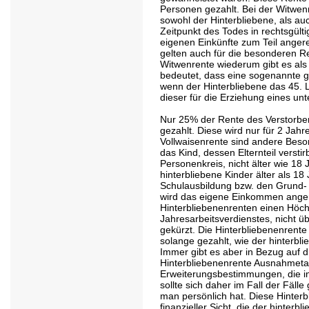
Personen gezahlt. Bei der Witwen
sowohl der Hinterbliebene, als a
Zeitpunkt des Todes in rechtsgült
eigenen Einkünfte zum Teil anger
gelten auch für die besonderen R
Witwenrente wiederum gibt es als
bedeutet, dass eine sogenannte g
wenn der Hinterbliebene das 45. L
dieser für die Erziehung eines unt
Nur 25% der Rente des Verstorben
gezahlt. Diese wird nur für 2 Jahr
Vollwaisenrente sind andere Beson
das Kind, dessen Elternteil versti
Personenkreis, nicht älter wie 18 
hinterbliebene Kinder älter als 18 
Schulausbildung bzw. den Grund- 
wird das eigene Einkommen anger
Hinterbliebenenrenten einen Höch
Jahresarbeitsverdienstes, nicht ü
gekürzt. Die Hinterbliebenenrente
solange gezahlt, wie der hinterbli
Immer gibt es aber in Bezug auf
Hinterbliebenenrente Ausnahmet
Erweiterungsbestimmungen, die in
sollte sich daher im Fall der Fäl
man persönlich hat. Diese Hinterbl
finanzieller Sicht, die der hinterbl