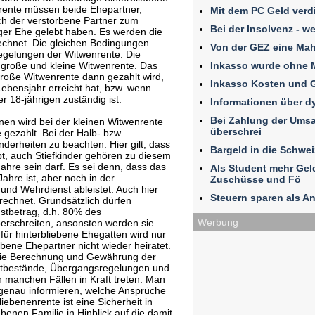
rente müssen beide Ehepartner,
Mit dem PC Geld verd
uch der verstorbene Partner zum
Bei der Insolvenz - w
iger Ehe gelebt haben. Es werden die
echnet. Die gleichen Bedingungen
Von der GEZ eine Ma
egelungen der Witwenrente. Die
Inkasso wurde ohne 
 große und kleine Witwenrente. Das
roße Witwenrente dann gezahlt wird,
Inkasso Kosten und 
ebensjahr erreicht hat, bzw. wenn
er 18-jährigen zuständig ist.
Informationen über 
Bei Zahlung der Umsat
en wird bei der kleinen Witwenrente
überschrei
e gezahlt. Bei der Halb- bzw.
derheiten zu beachten. Hier gilt, dass
Bargeld in die Schwe
rbt, auch Stiefkinder gehören zu diesem
Jahre sein darf. Es sei denn, dass das
Als Student mehr Ge
Jahre ist, aber noch in der
Zuschüsse und Fö
und Wehrdienst ableistet. Auch hier
Steuern sparen als An
echnet. Grundsätzlich dürfen
stbetrag, d.h. 80% des
Werbung
berschreiten, ansonsten werden sie
 für hinterbliebene Ehegatten wird nur
ebene Ehepartner nicht wieder heiratet.
 die Berechnung und Gewährung der
atbestände, Übergangsregelungen und
 manchen Fällen in Kraft treten. Man
le genau informieren, welche Ansprüche
iebenenrente ist eine Sicherheit in
iebenen Familie in Hinblick auf die damit