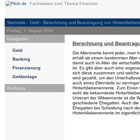
Fachwissen zum Thema Finanzen
Startseite -
Geld
- Berechnung und Beantragung von Hinterblieben
Freitag, 7. August 2026
Kategorien
Berechnung und Beantragu
Geld
Die Altersrente kennt jeder, man 
erhält ab einem bestimmten Alter
Banking
damit auch im Alter die wirtschaftl
Finanzierung
ist. Es gibt aber auch eine sogen
sich diese zusammen und welche 
Geldanlage
wird gezahlt, um den Unterhaltsve
auch eines Elternteils zu verringer
Hinterbliebenenrente. Zum Einen 
Werbung
wohl die bekannteste Hinterbliebe
Unterart der Witwenrente ist die 
geschiedene Ehegatten. Auch die
Ehegatten bei Scheidung nach de
Hinterbliebenenrente im eigentlic