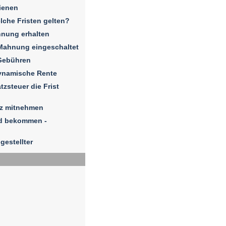
ienen
elche Fristen gelten?
hnung erhalten
Mahnung eingeschaltet
Gebühren
dynamische Rente
zsteuer die Frist
iz mitnehmen
ld bekommen -
gestellter