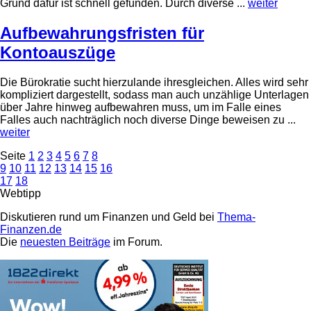
Grund dafür ist schnell gefunden. Durch diverse ...
weiter
Aufbewahrungsfristen für
Kontoauszüge
Die Bürokratie sucht hierzulande ihresgleichen. Alles wird sehr
kompliziert dargestellt, sodass man auch unzählige Unterlagen
über Jahre hinweg aufbewahren muss, um im Falle eines
Falles auch nachträglich noch diverse Dinge beweisen zu ...
weiter
Seite
1
2
3
4
5
6
7
8
9
10
11
12
13
14
15
16
17
18
Webtipp
Diskutieren rund um Finanzen und Geld bei
Thema-
Finanzen.de
Die
neuesten Beiträge
im Forum.