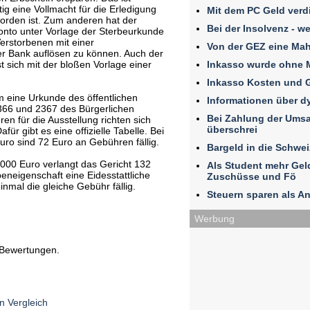
tig eine Vollmacht für die Erledigung
Mit dem PC Geld verd
worden ist. Zum anderen hat der
Bei der Insolvenz - w
onto unter Vorlage der Sterbeurkunde
erstorbenen mit einer
Von der GEZ eine Ma
er Bank auflösen zu können. Auch der
Inkasso wurde ohne 
t sich mit der bloßen Vorlage einer
Inkasso Kosten und 
m eine Urkunde des öffentlichen
Informationen über 
66 und 2367 des Bürgerlichen
Bei Zahlung der Umsat
n für die Ausstellung richten sich
überschrei
r gibt es eine offizielle Tabelle. Bei
ro sind 72 Euro an Gebühren fällig.
Bargeld in die Schwe
000 Euro verlangt das Gericht 132
Als Student mehr Ge
beneigenschaft eine Eidesstattliche
Zuschüsse und Fö
nmal die gleiche Gebühr fällig.
Steuern sparen als An
Werbung
 Bewertungen.
n Vergleich