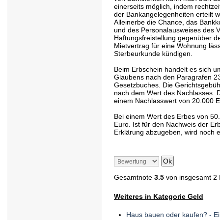
einerseits möglich, indem rechtzei
der Bankangelegenheiten erteilt 
Alleinerbe die Chance, das Bankk
und des Personalausweises des V
Haftungsfreistellung gegenüber d
Mietvertrag für eine Wohnung läss
Sterbeurkunde kündigen.
Beim Erbschein handelt es sich u
Glaubens nach den Paragrafen 23
Gesetzbuches. Die Gerichtsgebühre
nach dem Wert des Nachlasses. Dafü
einem Nachlasswert von 20.000 Eu
Bei einem Wert des Erbes von 50.
Euro. Ist für den Nachweis der Er
Erklärung abzugeben, wird noch ei
Gesamtnote
3.5
von insgesamt 2
Weiteres in Kategorie Geld
Haus bauen oder kaufen? - Ei