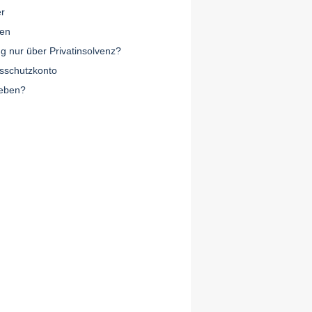
er
len
g nur über Privatinsolvenz?
sschutzkonto
heben?