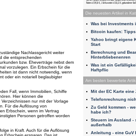
Die neuesten Artikel in Ka
Was bei Investments 
Bitcoin kaufen: Tipps
Yahoo bringt eigene 
Start
Berechnung und Bea
uständige Nachlassgericht weiter
Hinterbliebenenren
ind die entsprechenden
rkunden bzw. Eheverträge nebst dem
Was ist ein Gefälligk
al vorzulegen. Ein Erbschein für die
Haftpflic
eiten ist dann nicht notwendig, wenn
nt oder ein notariell beglaubigter
Am besten bewertete Artik
Mit der EC Karte eine
den Fall, wenn Immobilien, Schiffe
ören. Hier können die
Telefonrechnung nich
 Verzeichnissen nur mit der Vorlage
n. Für die Auflösung von
Zu Geld kommen - we
en Erbschein, wenn im Vertrag
habe ich?
nstigten Personen getroffen worden
Steuern im Ausland - 
außerhalb
folge in Kraft. Auch für die Auflösung
Anleitung - eine GuV
 Erbschein ersparen. Das ist