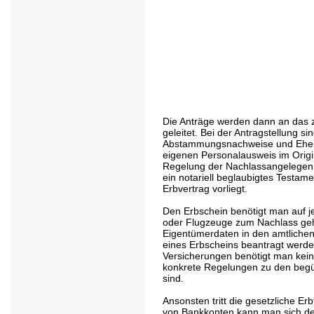
Die Anträge werden dann an das z
geleitet. Bei der Antragstellung s
Abstammungsnachweise und Eheu
eigenen Personalausweis im Origin
Regelung der Nachlassangelegenh
ein notariell beglaubigtes Testame
Erbvertrag vorliegt.
Den Erbschein benötigt man auf je
oder Flugzeuge zum Nachlass geh
Eigentümerdaten in den amtlichen
eines Erbscheins beantragt werde
Versicherungen benötigt man kein
konkrete Regelungen zu den begü
sind.
Ansonsten tritt die gesetzliche Erb
von Bankkonten kann man sich den