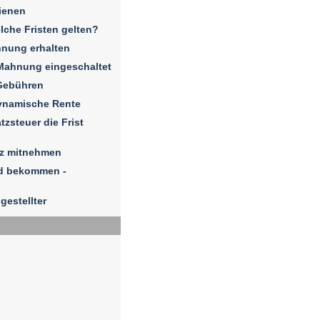
ienen
elche Fristen gelten?
hnung erhalten
Mahnung eingeschaltet
Gebühren
dynamische Rente
zsteuer die Frist
iz mitnehmen
ld bekommen -
gestellter