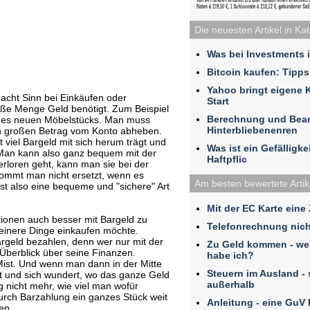
Die neuesten Artikel in Ka
Was bei Investments 
Bitcoin kaufen: Tipps
Yahoo bringt eigene 
cht Sinn bei Einkäufen oder
Start
roße Menge Geld benötigt. Zum Beispiel
Berechnung und Bea
ines neuen Möbelstücks. Man muss
Hinterbliebenenren
en großen Betrag vom Konto abheben.
 viel Bargeld mit sich herum trägt und
Was ist ein Gefälligk
. Man kann also ganz bequem mit der
Haftpflic
rloren geht, kann man sie bei der
ommt man nicht ersetzt, wenn es
Am besten bewertete Artik
ist also eine bequeme und "sichere" Art
Mit der EC Karte eine
ationen auch besser mit Bargeld zu
Telefonrechnung nich
einere Dinge einkaufen möchte.
argeld bezahlen, denn wer nur mit der
Zu Geld kommen - we
n Überblick über seine Finanzen.
habe ich?
Mist. Und wenn man dann in der Mitte
Steuern im Ausland - 
t und sich wundert, wo das ganze Geld
außerhalb
 nicht mehr, wie viel man wofür
urch Barzahlung ein ganzes Stück weit
Anleitung - eine GuV
en.