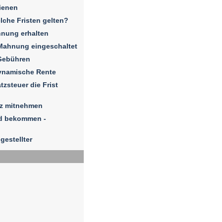
ienen
elche Fristen gelten?
hnung erhalten
Mahnung eingeschaltet
Gebühren
dynamische Rente
zsteuer die Frist
iz mitnehmen
ld bekommen -
gestellter