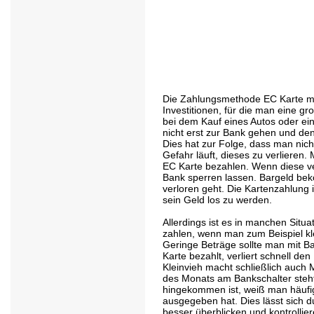
Die Zahlungsmethode EC Karte ma
Investitionen, für die man eine g
bei dem Kauf eines Autos oder e
nicht erst zur Bank gehen und d
Dies hat zur Folge, dass man nicht
Gefahr läuft, dieses zu verlieren
EC Karte bezahlen. Wenn diese ve
Bank sperren lassen. Bargeld bek
verloren geht. Die Kartenzahlung 
sein Geld los zu werden.
Allerdings ist es in manchen Situ
zahlen, wenn man zum Beispiel kl
Geringe Beträge sollte man mit B
Karte bezahlt, verliert schnell de
Kleinvieh macht schließlich auch 
des Monats am Bankschalter steh
hingekommen ist, weiß man häufig
ausgegeben hat. Dies lässt sich d
besser überblicken und kontrollier