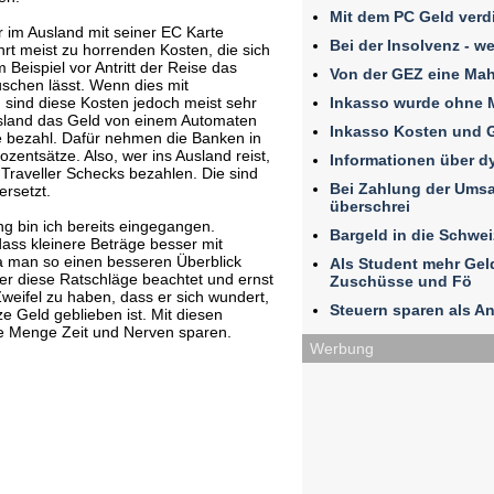
Mit dem PC Geld verd
er im Ausland mit seiner EC Karte
Bei der Insolvenz - w
hrt meist zu horrenden Kosten, die sich
eispiel vor Antritt der Reise das
Von der GEZ eine Ma
schen lässt. Wenn dies mit
Inkasso wurde ohne 
 sind diese Kosten jedoch meist sehr
usland das Geld von einem Automaten
Inkasso Kosten und 
 bezahl. Dafür nehmen die Banken in
zentsätze. Also, wer ins Ausland reist,
Informationen über 
Traveller Schecks bezahlen. Die sind
Bei Zahlung der Umsat
ersetzt.
überschrei
ng bin ich bereits eingegangen.
Bargeld in die Schwe
ss kleinere Beträge besser mit
da man so einen besseren Überblick
Als Student mehr Ge
er diese Ratschläge beachtet und ernst
Zuschüsse und Fö
weifel zu haben, dass er sich wundert,
Steuern sparen als An
Geld geblieben ist. Mit diesen
ne Menge Zeit und Nerven sparen.
Werbung