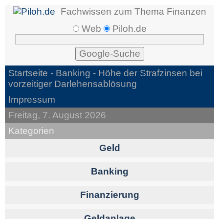
Fachwissen zum Thema Finanzen
Web
Piloh.de
Startseite -
Banking
- Höhe der Strafzinsen bei
vorzeitiger Darlehensablösung
Impressum
Freitag, 7. August 2026
Kategorien
Geld
Banking
Finanzierung
Geldanlage