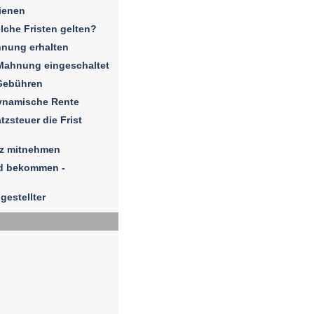
ienen
elche Fristen gelten?
hnung erhalten
Mahnung eingeschaltet
Gebühren
dynamische Rente
zsteuer die Frist
iz mitnehmen
ld bekommen -
gestellter