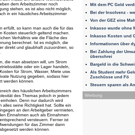
neben dem Arbeitszimmer noch
Mit dem PC Geld verd
ng stehen, es ist also nicht möglich,
Bei der Insolvenz - w
ach in ein häusliches Arbeitszimmer
Von der GEZ eine Ma
Inkasso wurde ohne 
 erfüllt, so kann man auch die für das
m Kosten steuerlich geltend machen.
Inkasso Kosten und 
eichen Verhältnis wie die Fläche des
nung berechnet. Ist es möglich, die
Informationen über 
er direkt und glaubhaft zuzuordnen, so
Bei Zahlung der Umsat
.
überschrei
en, die man absetzen will, um Strom
Bargeld in die Schwe
etriebsstätte oder ein Lager handeln,
Kosten für Strom, Wasser, Miete usw.
Als Student mehr Ge
rivate Nutzung gegeben, sodass hier
Zuschüsse und Fö
tzt werden können.
Steuern sparen als An
reich des häuslichen Arbeitszimmers
Werbung
plexität des Themas jedoch in jedem
 einholen. Denn nur dadurch wird
 alles seine Richtigkeit hat. Sollte ein
ingegen an den Arbeitgeber vermieten,
nden Einnahmen auch als Einnahmen
ntsprechend versteuern. Ferner ist
Aufwendungen für das Zimmer dann
abgesetzt werden können.