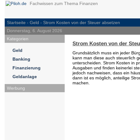
Fachwissen zum Thema Finanzen
Startseite -
Geld
- Strom Kosten von der Steuer absetzen
Donnerstag, 6. August 2026
Kategorien
Strom Kosten von der Steu
Geld
Grundsätzlich muss ein jeder Bür
kann man diese auch steuerlich 
Banking
unterscheiden. Strom Kosten in pr
Finanzierung
Ausgaben und finden keinerlei st
jedoch nachweisen, dass ein häusl
Geldanlage
dann ist es möglich, anteilige Str
machen.
Werbung