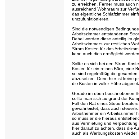
zu erreichen. Ferner muss auch 
ausreichend Wohnraum zur Verfügu
das eigentliche Schlafzimmer einf
umzufunktionieren.
Sind die notwendigen Bedingungen
Arbeitszimmer entstandenen Stro
Dabei werden diese anteilig im gl
Arbeitszimmers zur restlichen Woh
Strom Kosten für das Arbeitszimm
kann auch dies ermöglicht werden
Sollte es sich bei den Strom Kost
Kosten für ein reines Büro, eine B
so sind regelmäßig die gesamten 
abzusetzen. Denn hier ist keine p
die Kosten in voller Höhe abgese
Gerade im oben beschriebenen Be
sollte man sich aufgrund der Kom
Fall den Rat eines Steuerberaters
gewährleistet, dass auch steuerlich
Arbeitnehmer ein Arbeitszimmer h
so muss er die hieraus entstehe
aus Vermietung und Verpachtung e
hier darauf zu achten, dass die 
auch als Werbungskosten wieder 