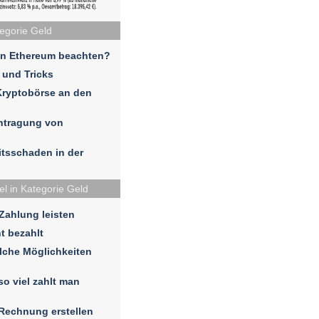
tegorie Geld
in Ethereum beachten?
 und Tricks
Kryptobörse an den
ntragung von
eitsschaden in der
el in Kategorie Geld
 Zahlung leisten
t bezahlt
lche Möglichkeiten
so viel zahlt man
 Rechnung erstellen