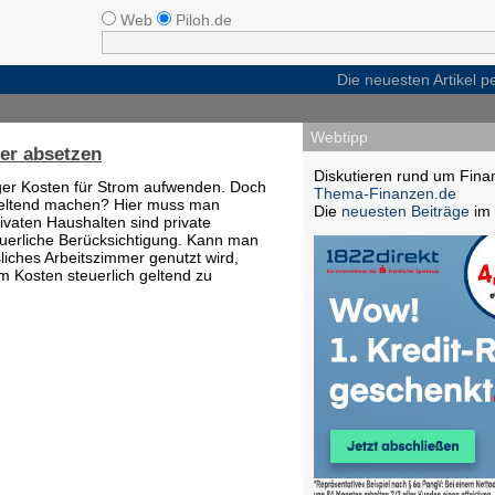
Web
Piloh.de
Die neuesten Artikel 
Webtipp
er absetzen
Diskutieren rund um Fina
ger Kosten für Strom aufwenden. Doch
Thema-Finanzen.de
geltend machen? Hier muss man
Die
neuesten Beiträge
im 
ivaten Haushalten sind private
euerliche Berücksichtigung. Kann man
iches Arbeitszimmer genutzt wird,
om Kosten steuerlich geltend zu