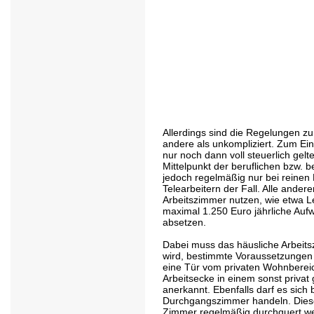
Allerdings sind die Regelungen z
andere als unkompliziert. Zum Ei
nur noch dann voll steuerlich gel
Mittelpunkt der beruflichen bzw. bet
jedoch regelmäßig nur bei reinen
Telearbeitern der Fall. Alle ander
Arbeitszimmer nutzen, wie etwa L
maximal 1.250 Euro jährliche Auf
absetzen.
Dabei muss das häusliche Arbeits
wird, bestimmte Voraussetzungen 
eine Tür vom privaten Wohnbereic
Arbeitsecke in einem sonst priva
anerkannt. Ebenfalls darf es sich
Durchgangszimmer handeln. Dies
Zimmer regelmäßig durchquert w