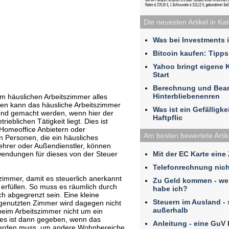
Die neuesten Artikel in Ka
Was bei Investments 
Bitcoin kaufen: Tipps
Yahoo bringt eigene 
Start
Berechnung und Bea
Hinterbliebenenren
um häuslichen Arbeitszimmer alles
nen kann das häusliche Arbeitszimmer
Was ist ein Gefälligk
tend gemacht werden, wenn hier der
Haftpflic
rieblichen Tätigkeit liegt. Dies ist
 Homeoffice Anbietern oder
Am besten bewertete Artik
en Personen, die ein häusliches
ehrer oder Außendienstler, können
Mit der EC Karte eine
wendungen für dieses von der Steuer
Telefonrechnung nich
zimmer, damit es steuerlich anerkannt
Zu Geld kommen - we
erfüllen. So muss es räumlich durch
habe ich?
h abgegrenzt sein. Eine kleine
Steuern im Ausland - 
t genutzten Zimmer wird dagegen nicht
außerhalb
 beim Arbeitszimmer nicht um ein
es ist dann gegeben, wenn das
Anleitung - eine GuV
erden muss, um andere Wohnbereiche