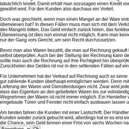
tatsächlich leistet. Damit erhält man sozusagen einen Kredit vo
gewährt wird. Für den Kunden also durchaus ein Vorteil.
Doch was geschieht, wenn man einen Mangel an der Ware ent
überwiesen hat? In diesen Fällen muss man sich mit dem Ver
des Mangels bitten. Das Geld einfach zurück holen, das funktion
Überweisung ist dies nun einmal nicht möglich. Kann man keine
nur der Gang vors Gericht, um sein Recht durchzusetzen.
Bevor man also Waren bezahlt, die man auf Rechnung gekauft ha
selbst überprüfen. Auch bei der Stellung der Rechnung kann d
sollte man auch die Rechnung auf ihre Richtigkeit hin überprüf
Zurückholen des Geldes ist nur in den seltensten Fällen auf ei
Für Unternehmen hat der Verkauf auf Rechnung auch so seine N
gut zahlende Kunden überhaupt ermöglichen werden. Denn mitu
Lieferung der Waren und Dienstleistungen nicht. Zwar wird je
dass das Eigentum an den gelieferten Waren bis zur vollständi
Wegnehmen der Waren ist nicht immer möglich. Ein Hersteller v
eingebaute Türen und Fenster nicht einfach ausbauen lassen u
Am besten fahren die Kunden mit einer Lastschrift. Der Händler
Kunden wieder zurück gebucht wird, allerdings hat er es erst e
die Chance, sein Geld binnen einer Frist von sechs Wochen n