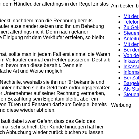
n dem Händler, der allerdings in der Regel zinslos
Am besten be
Mit de
deckt, nachdem man die Rechnung bereits
Telefo
käufer auseinander setzen und ihn um Behebung
Zu Gel
iert allerdings nicht. Denn nach getaner
Steuer
 Einigung mit dem Verkäufer erzielen, so bleibt
Anleit
Mit de
Bei der
t, sollte man in jedem Fall erst einmal die Waren
Von de
em Verkäufer einmal ein Fehler passieren. Deshalb
Inkass
en, bevor man diese bezahlt. Denn ein
Inkass
nfache Art und Weise möglich.
Inform
Bei Za
achteile, weshalb sie ihn nur für bekannte und
Bargel
nter erhalten sie ihr Geld trotz ordnungsgemäßer
Als St
der Unternehmer auf seiner Rechnung vermerken,
Steuer
gen Bezahlung sein Eigentum bleibt, aber ein
on Türen und Fenstern darf zum Beispiel bereits
Werbung
nd diese wieder abholen.
 läuft dabei zwar Gefahr, dass das Geld des
inmal sehr schnell. Der Kunde hingegen hat hier
ach Abbuchung wieder zurück buchen zu lassen.