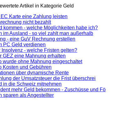
wertete Artikel in Kategorie Geld
r EC Karte eine Zahlung leisten
nrechnung nicht bezahlt
d kommen - welche Möglichkeiten habe ich?
n im Ausland - so viel zahlt man außerhalb
ung - eine GuV Rechnung erstellen
m PC Geld verdienen
 Insolvenz - welche Fristen gelten?
r GEZ eine Mahnung erhalten
o wurde ohne Mahnung eingeschaltet
o Kosten und Gebühren
ationen über dynamische Rente
hlung der Umsatzsteuer die Frist überschrei
d in die Schweiz mitnehmen
udent mehr Geld bekommen - Zuschüsse und Fö
n sparen als Angestellter