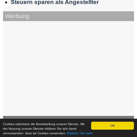
Steuern sparen als Angestellter
Werbung
Cookies erleichtern die Bereitstellung unserer Dienste. Mit
OK
der Nutzung unserer Dienste erklären Sie sich damit
© copyright 2006 -
2026 by piloh.de
einverstanden, dass wir Cookies verwenden.
Erfahren Sie mehr