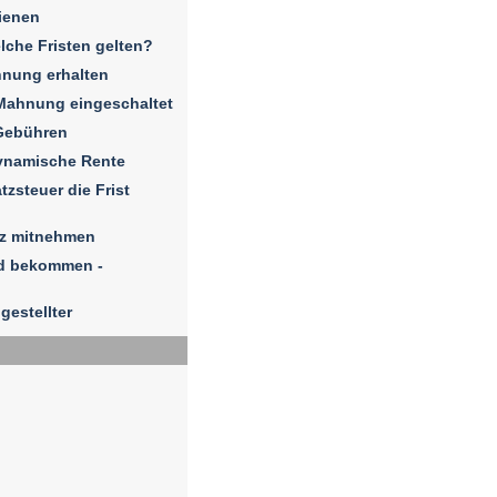
ienen
elche Fristen gelten?
hnung erhalten
Mahnung eingeschaltet
Gebühren
dynamische Rente
zsteuer die Frist
iz mitnehmen
ld bekommen -
gestellter