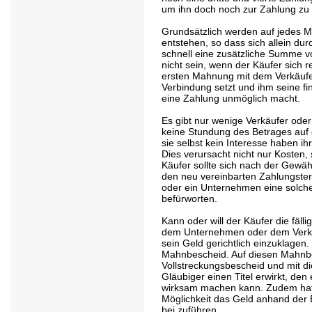
um ihn doch noch zur Zahlung zu
Grundsätzlich werden auf jedes M
entstehen, so dass sich allein du
schnell eine zusätzliche Summe 
nicht sein, wenn der Käufer sich r
ersten Mahnung mit dem Verkäufe
Verbindung setzt und ihm seine fina
eine Zahlung unmöglich macht.
Es gibt nur wenige Verkäufer oder
keine Stundung des Betrages auf
sie selbst kein Interesse haben ih
Dies verursacht nicht nur Kosten, 
Käufer sollte sich nach der Gewä
den neu vereinbarten Zahlungster
oder ein Unternehmen eine solch
befürworten.
Kann oder will der Käufer die fäll
dem Unternehmen oder dem Verkäu
sein Geld gerichtlich einzuklagen
Mahnbescheid. Auf diesen Mahnbe
Vollstreckungsbescheid und mit d
Gläubiger einen Titel erwirkt, de
wirksam machen kann. Zudem hat 
Möglichkeit das Geld anhand der 
bei zuführen.