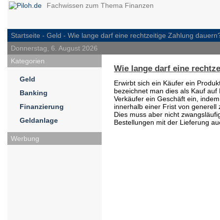
Fachwissen zum Thema Finanzen
Startseite -
Geld
- Wie lange darf eine rechtzeitige Zahlung dauern
Donnerstag, 6. August 2026
Kategorien
Wie lange darf eine rechtz
Geld
Erwirbt sich ein Käufer ein Produk
bezeichnet man dies als Kauf auf
Banking
Verkäufer ein Geschäft ein, indem
Finanzierung
innerhalb einer Frist von generel
Dies muss aber nicht zwangsläufig 
Geldanlage
Bestellungen mit der Lieferung au
Werbung