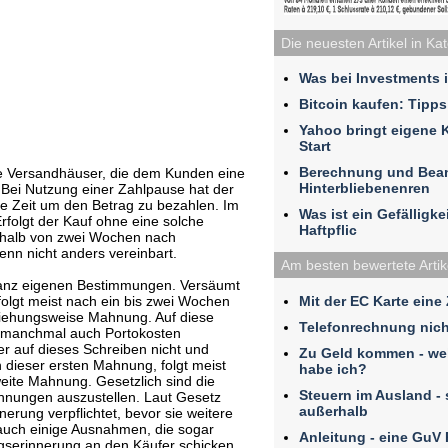
Die neuesten Artikel in Ka
Was bei Investments 
Bitcoin kaufen: Tipps
Yahoo bringt eigene 
Start
Berechnung und Bea
le Versandhäuser, die dem Kunden eine
Hinterbliebenenren
Bei Nutzung einer Zahlpause hat der
e Zeit um den Betrag zu bezahlen. Im
Was ist ein Gefälligk
rfolgt der Kauf ohne eine solche
Haftpflic
erhalb von zwei Wochen nach
enn nicht anders vereinbart.
Am besten bewertete Artik
 ganz eigenen Bestimmungen. Versäumt
Mit der EC Karte eine
folgt meist nach ein bis zwei Wochen
ziehungsweise Mahnung. Auf diese
Telefonrechnung nich
manchmal auch Portokosten
r auf dieses Schreiben nicht und
Zu Geld kommen - we
h dieser ersten Mahnung, folgt meist
habe ich?
eite Mahnung. Gesetzlich sind die
Steuern im Ausland - 
ahnungen auszustellen. Laut Gesetz
außerhalb
nerung verpflichtet, bevor sie weitere
t auch einige Ausnahmen, die sogar
Anleitung - eine GuV
ngserinnerung an den Käufer schicken,