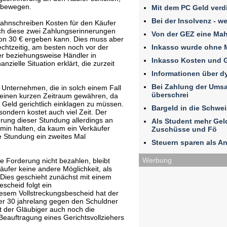
 bewegen.
Mit dem PC Geld verd
Bei der Insolvenz - w
ahnschreiben Kosten für den Käufer
rch diese zwei Zahlungserinnerungen
Von der GEZ eine Ma
von 30 € ergeben kann. Dies muss aber
Inkasso wurde ohne 
echtzeitig, am besten noch vor der
r beziehungsweise Händler in
Inkasso Kosten und 
nzielle Situation erklärt, die zurzeit
Informationen über 
Bei Zahlung der Umsat
 Unternehmen, die in solch einem Fall
überschrei
 einen kurzen Zeitraum gewähren, da
r Geld gerichtlich einklagen zu müssen.
Bargeld in die Schwe
sondern kostet auch viel Zeit. Der
hrung dieser Stundung allerdings an
Als Student mehr Ge
min halten, da kaum ein Verkäufer
Zuschüsse und Fö
e Stundung ein zweites Mal
Steuern sparen als An
Werbung
ige Forderung nicht bezahlen, bleibt
fer keine andere Möglichkeit, als
. Dies geschieht zunächst mit einem
scheid folgt ein
iesem Vollstreckungsbescheid hat der
n er 30 jahrelang gegen den Schuldner
der Gläubiger auch noch die
Beauftragung eines Gerichtsvollziehers