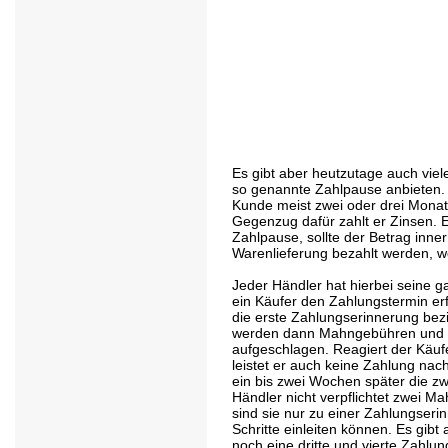
Es gibt aber heutzutage auch vie
so genannte Zahlpause anbieten. 
Kunde meist zwei oder drei Monat
Gegenzug dafür zahlt er Zinsen. E
Zahlpause, sollte der Betrag inn
Warenlieferung bezahlt werden, w
Jeder Händler hat hierbei seine
ein Käufer den Zahlungstermin er
die erste Zahlungserinnerung be
werden dann Mahngebühren und 
aufgeschlagen. Reagiert der Käufe
leistet er auch keine Zahlung nac
ein bis zwei Wochen später die zw
Händler nicht verpflichtet zwei M
sind sie nur zu einer Zahlungserin
Schritte einleiten können. Es gib
noch eine dritte und vierte Zahlu