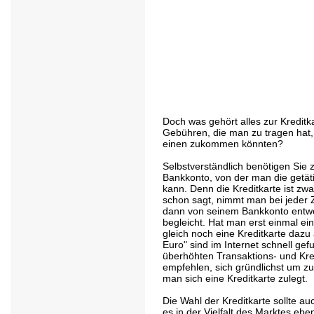
Doch was gehört alles zur Kredit
Gebühren, die man zu tragen hat, 
einen zukommen könnten?
Selbstverständlich benötigen Sie z
Bankkonto, von der man die getä
kann. Denn die Kreditkarte ist zw
schon sagt, nimmt man bei jeder 
dann von seinem Bankkonto entwe
begleicht. Hat man erst einmal ei
gleich noch eine Kreditkarte dazu
Euro" sind im Internet schnell ge
überhöhten Transaktions- und Kred
empfehlen, sich gründlichst um z
man sich eine Kreditkarte zulegt.
Die Wahl der Kreditkarte sollte auc
es in der Vielfalt des Marktes ebe