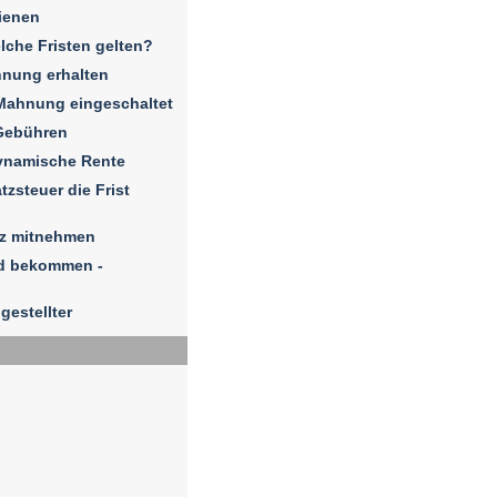
ienen
elche Fristen gelten?
hnung erhalten
Mahnung eingeschaltet
Gebühren
dynamische Rente
zsteuer die Frist
iz mitnehmen
ld bekommen -
gestellter