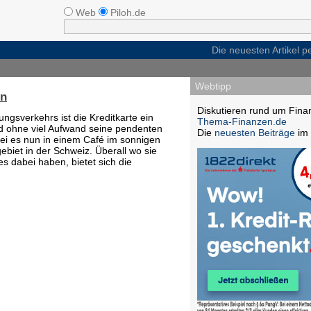
Web
Piloh.de
Die neuesten Artikel 
Webtipp
en
Diskutieren rund um Fina
ngsverkehrs ist die Kreditkarte ein
Thema-Finanzen.de
d ohne viel Aufwand seine pendenten
Die
neuesten Beiträge
im 
Sei es nun in einem Café im sonnigen
gebiet in der Schweiz. Überall wo sie
s dabei haben, bietet sich die