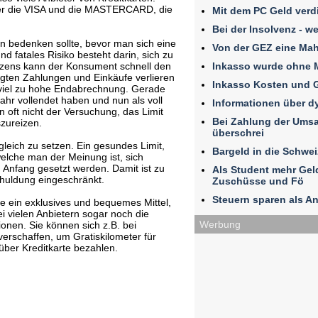
er die VISA und die MASTERCARD, die
Mit dem PC Geld verd
Bei der Insolvenz - w
n bedenken sollte, bevor man sich eine
Von der GEZ eine Ma
nd fatales Risiko besteht darin, sich zu
Inkasso wurde ohne 
zens kann der Konsument schnell den
tigten Zahlungen und Einkäufe verlieren
Inkasso Kosten und 
 viel zu hohe Endabrechnung. Gerade
ahr vollendet haben und nun als voll
Informationen über 
n oft nicht der Versuchung, das Limit
Bei Zahlung der Umsat
szureizen.
überschrei
leich zu setzen. Ein gesundes Limit,
Bargeld in die Schwe
elche man der Meinung ist, sich
u Anfang gesetzt werden. Damit ist zu
Als Student mehr Ge
huldung eingeschränkt.
Zuschüsse und Fö
Steuern sparen als An
arte ein exklusives und bequemes Mittel,
i vielen Anbietern sogar noch die
Werbung
ionen. Sie können sich z.B. bei
verschaffen, um Gratiskilometer für
ber Kreditkarte bezahlen.