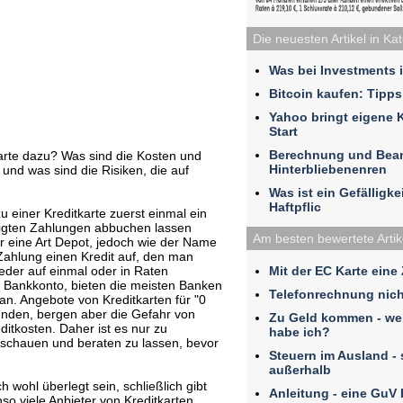
Die neuesten Artikel in Ka
Was bei Investments 
Bitcoin kaufen: Tipps
Yahoo bringt eigene 
Start
Berechnung und Bea
karte dazu? Was sind die Kosten und
Hinterbliebenenren
und was sind die Risiken, die auf
Was ist ein Gefälligk
Haftpflic
u einer Kreditkarte zuerst einmal ein
tigten Zahlungen abbuchen lassen
Am besten bewertete Artik
ar eine Art Depot, jedoch wie der Name
Zahlung einen Kredit auf, den man
Mit der EC Karte eine
der auf einmal oder in Raten
n Bankkonto, bieten die meisten Banken
Telefonrechnung nich
 an. Angebote von Kreditkarten für "0
funden, bergen aber die Gefahr von
Zu Geld kommen - we
itkosten. Daher ist es nur zu
habe ich?
uschauen und beraten zu lassen, bevor
Steuern im Ausland - 
außerhalb
h wohl überlegt sein, schließlich gibt
Anleitung - eine GuV
nso viele Anbieter von Kreditkarten.