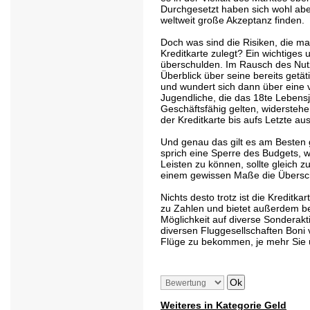
Durchgesetzt haben sich wohl ab
weltweit große Akzeptanz finden.
Doch was sind die Risiken, die ma
Kreditkarte zulegt? Ein wichtiges u
überschulden. Im Rausch des Nut
Überblick über seine bereits getä
und wundert sich dann über eine
Jugendliche, die das 18te Lebensj
Geschäftsfähig gelten, widerstehe
der Kreditkarte bis aufs Letzte au
Und genau das gilt es am Besten g
sprich eine Sperre des Budgets, w
Leisten zu können, sollte gleich z
einem gewissen Maße die Übersc
Nichts desto trotz ist die Kreditk
zu Zahlen und bietet außerdem be
Möglichkeit auf diverse Sonderakt
diversen Fluggesellschaften Boni 
Flüge zu bekommen, je mehr Sie ü
Weiteres in Kategorie Geld