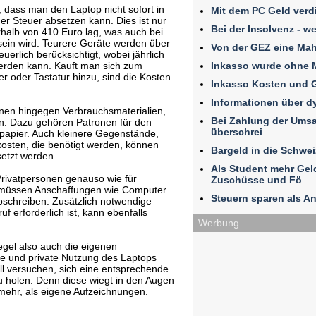
n, dass man den Laptop nicht sofort in
Mit dem PC Geld verd
er Steuer absetzen kann. Dies ist nur
Bei der Insolvenz - w
rhalb von 410 Euro lag, was auch bei
sein wird. Teurere Geräte werden über
Von der GEZ eine Ma
uerlich berücksichtigt, wobei jährlich
Inkasso wurde ohne 
werden kann. Kauft man sich zum
r oder Tastatur hinzu, sind die Kosten
Inkasso Kosten und 
Informationen über 
nen hingegen Verbrauchsmaterialien,
Bei Zahlung der Umsat
en. Dazu gehören Patronen für den
überschrei
papier. Auch kleinere Gegenstände,
osten, die benötigt werden, können
Bargeld in die Schwe
setzt werden.
Als Student mehr Ge
Privatpersonen genauso wie für
Zuschüsse und Fö
 müssen Anschaffungen wie Computer
Steuern sparen als An
bschreiben. Zusätzlich notwendige
uf erforderlich ist, kann ebenfalls
Werbung
gel also auch die eigenen
he und private Nutzung des Laptops
ll versuchen, sich eine entsprechende
 holen. Denn diese wiegt in den Augen
mehr, als eigene Aufzeichnungen.