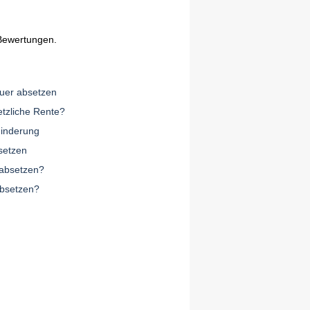
Bewertungen.
euer absetzen
etzliche Rente?
minderung
setzen
 absetzen?
bsetzen?