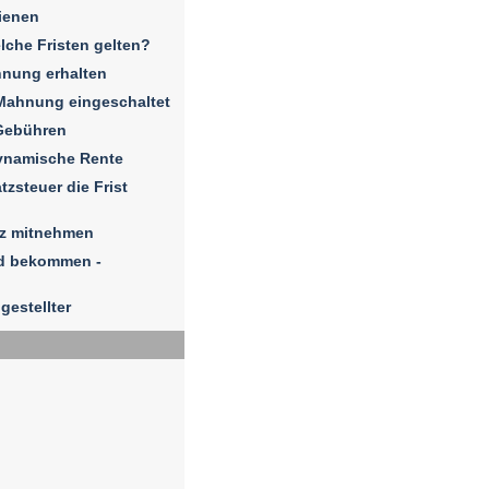
ienen
elche Fristen gelten?
hnung erhalten
Mahnung eingeschaltet
Gebühren
dynamische Rente
zsteuer die Frist
iz mitnehmen
ld bekommen -
gestellter