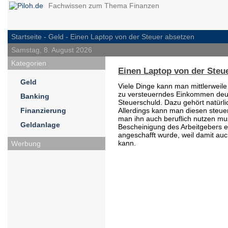
Fachwissen zum Thema Finanzen
Startseite -
Geld
- Einen Laptop von der Steuer absetzen
Samstag, 8. August 2026
Kategorien
Einen Laptop von der Steu
Geld
Viele Dinge kann man mittlerweile
zu versteuerndes Einkommen deut
Banking
Steuerschuld. Dazu gehört natürl
Finanzierung
Allerdings kann man diesen steue
man ihn auch beruflich nutzen mus
Geldanlage
Bescheinigung des Arbeitgebers e
angeschafft wurde, weil damit au
kann.
Werbung