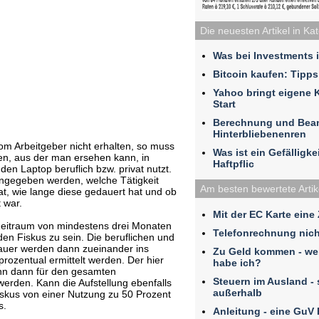
Die neuesten Artikel in Ka
Was bei Investments 
Bitcoin kaufen: Tipps
Yahoo bringt eigene 
Start
Berechnung und Bea
Hinterbliebenenren
om Arbeitgeber nicht erhalten, so muss
Was ist ein Gefälligk
en, aus der man ersehen kann, in
Haftpflic
en Laptop beruflich bzw. privat nutzt.
angegeben werden, welche Tätigkeit
Am besten bewertete Artik
, wie lange diese gedauert hat und ob
t war.
Mit der EC Karte eine
Zeitraum von mindestens drei Monaten
Telefonrechnung nich
den Fiskus zu sein. Die beruflichen und
Dauer werden dann zueinander ins
Zu Geld kommen - we
prozentual ermittelt werden. Der hier
habe ich?
nn dann für den gesamten
Steuern im Ausland - 
erden. Kann die Aufstellung ebenfalls
außerhalb
iskus von einer Nutzung zu 50 Prozent
s.
Anleitung - eine GuV