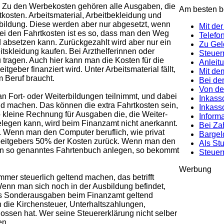
. Zu den Werbekosten gehören alle Ausgaben, die
Am besten be
kosten. Arbeitsmaterial, Arbeitbekleidung und
rbildung. Diese werden aber nur abgesetzt, wenn
Mit de
 Bei den Fahrtkosten ist es so, dass man den Weg
Telefo
ld absetzen kann. Zurückgezahlt wird aber nur ein
Zu Gel
skleidung kaufen. Bei Arzthelferinnen oder
Steuer
 tragen. Auch hier kann man die Kosten für die
Anleit
tgeber finanziert wird. Unter Arbeitsmaterial fällt,
Mit de
m Beruf braucht.
Bei der
Von de
n Fort- oder Weiterbildungen teilnimmt, und dabei
Inkass
d machen. Das können die extra Fahrtkosten sein,
Inkass
so kleine Rechnung für Ausgaben die, die Weiter-
Inform
legen kann, wird beim Finanzamt nicht anerkannt.
Bei Za
. Wenn man den Computer beruflich, wie privat
Bargel
rbeitgebers 50% der Kosten zurück. Wenn man den
Als St
ein so genanntes Fahrtenbuch anlegen, so bekommt
Steuer
Werbung
mer steuerlich geltend machen, das betrifft
 Wenn man sich noch in der Ausbildung befindet,
als Sonderausgaben beim Finanzamt geltend
ie Kirchensteuer, Unterhaltszahlungen,
ssen hat. Wer seine Steuererklärung nicht selber
en.