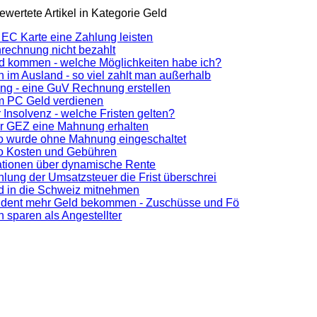
wertete Artikel in Kategorie Geld
r EC Karte eine Zahlung leisten
nrechnung nicht bezahlt
d kommen - welche Möglichkeiten habe ich?
n im Ausland - so viel zahlt man außerhalb
ung - eine GuV Rechnung erstellen
m PC Geld verdienen
 Insolvenz - welche Fristen gelten?
r GEZ eine Mahnung erhalten
o wurde ohne Mahnung eingeschaltet
o Kosten und Gebühren
ationen über dynamische Rente
hlung der Umsatzsteuer die Frist überschrei
d in die Schweiz mitnehmen
udent mehr Geld bekommen - Zuschüsse und Fö
n sparen als Angestellter