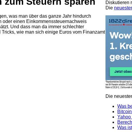
n zum Steuern sparen
Diskutieren
Die
neueste
gen, was man über das ganze Jahr hindurch
en oder einen Einkommenssteuernachweis
ätzt. Und dass man da immer schlechter
nd Tricks, wie man sich einige Euros vom Finanzamt
Die neuesten
Was be
Bitcoin
Yahoo 
Berech
Was ist