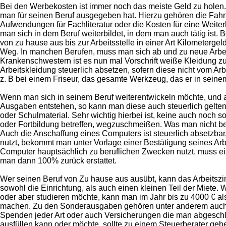
Bei den Werbekosten ist immer noch das meiste Geld zu holen
man für seinen Beruf ausgegeben hat. Hierzu gehören die Fahrt
Aufwendungen für Fachliteratur oder die Kosten für eine Weite
man sich in dem Beruf weiterbildet, in dem man auch tätig ist.
von zu hause aus bis zur Arbeitsstelle in einer Art Kilometerge
Weg. In manchen Berufen, muss man sich ab und zu neue Arbeit
Krankenschwestern ist es nun mal Vorschrift weiße Kleidung zu
Arbeitskleidung steuerlich absetzen, sofern diese nicht vom Arbei
z. B bei einem Friseur, das gesamte Werkzeug, das er in seine
Wenn man sich in seinem Beruf weiterentwickeln möchte, und a
Ausgaben entstehen, so kann man diese auch steuerlich gelten
oder Schulmaterial. Sehr wichtig hierbei ist, keine auch noch 
oder Fortbildung betreffen, wegzuschmeißen. Was man nicht be
Auch die Anschaffung eines Computers ist steuerlich absetzbar
nutzt, bekommt man unter Vorlage einer Bestätigung seines A
Computer hauptsächlich zu beruflichen Zwecken nutzt, muss 
man dann 100% zurück erstattet.
Wer seinen Beruf von Zu hause aus ausübt, kann das Arbeitszim
sowohl die Einrichtung, als auch einen kleinen Teil der Miete.
oder aber studieren möchte, kann man im Jahr bis zu 4000 € 
machen. Zu den Sonderausgaben gehören unter anderem auch d
Spenden jeder Art oder auch Versicherungen die man abgeschlo
ausfüllen kann oder möchte, sollte zu einem Steuerberater geh