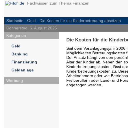
Fachwissen zum Thema Finanzen
Startseite -
Geld
- Die Kosten für die Kinderbetreuung absetzen
Donnerstag, 6. August 2026
Kategorien
Die Kosten für die Kinder
Geld
Seit dem Veranlagungsjahr 2006 h
Möglichkeiten Betreuungskosten fü
Banking
Der Ansatz hängt von den persönl
Finanzierung
Alter der Kinder ab. Neben den s
Kinderbetreuungskosten, lässt da
Geldanlage
Kinderbetreuungskosten zu. Dies
Arbeitnehmern oder wie Betriebs
Freiberuflern oder Land- und Fo
Werbung
abgezogen werden.