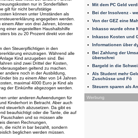
betreuungskosten nur in Sonderfällen
Mit dem PC Geld verd
 gilt für nicht berufstätige
Bei der Insolvenz - w
skosten können unter Umständen als
nsteuererklärung angegeben werden.
Von der GEZ eine Ma
 einem Alter von drei Jahren, können
Inkasso wurde ohne 
g einer angestellten Haushaltshilfe
sters bis zu 20 Prozent direkt von der
Inkasso Kosten und 
Informationen über 
 den Steuerpflichtigen in den
Bei Zahlung der Umsat
erklärung einzutragen. Während alle
überschrei
Anlage Kind anzugeben sind. Bei
ahren sind zwei Drittel der Kosten,
Bargeld in die Schwe
onderausgaben geltend zu machen.
der andere noch in der Ausbildung,
Als Student mehr Ge
Kinder bis zu einem Alter von 14 Jahren
Zuschüsse und Fö
kosten, maximal 4000 Euro je Kind als
Steuern sparen als An
g der Einkünfte abgezogen werden.
Werbung
men unter anderen Aufwendungen für
und Kinderhort in Betracht. Aber auch
ind steuerlich abzusetzen. Da gibt es
d beaufsichtigt oder die Tante, die auf
ne Pauschalen und so müssen alle
eis dienen Rechnungen,
, die nicht in bar bezahlt, sondern
islich beglichen werden müssen.