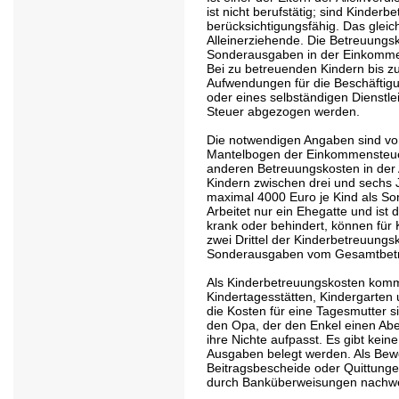
ist nicht berufstätig; sind Kinder
berücksichtigungsfähig. Das gleiche
Alleinerziehende. Die Betreuung
Sonderausgaben in der Einkomme
Bei zu betreuenden Kindern bis zu
Aufwendungen für die Beschäftigun
oder eines selbständigen Dienstlei
Steuer abgezogen werden.
Die notwendigen Angaben sind von
Mantelbogen der Einkommensteuer
anderen Betreuungskosten in der 
Kindern zwischen drei und sechs J
maximal 4000 Euro je Kind als S
Arbeitet nur ein Ehegatte und ist 
krank oder behindert, können für 
zwei Drittel der Kinderbetreuungs
Sonderausgaben vom Gesamtbetra
Als Kinderbetreuungskosten kom
Kindertagesstätten, Kindergarten 
die Kosten für eine Tagesmutter s
den Opa, der den Enkel einen Aben
ihre Nichte aufpasst. Es gibt kei
Ausgaben belegt werden. Als Bew
Beitragsbescheide oder Quittungen
durch Banküberweisungen nachwe