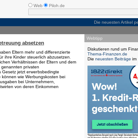
Web
Piloh.de
Die neuesten Artikel 
Webtipp
betreuung absetzen
Diskutieren rund um Fina
aben Eltern mehr und differenzierte
Thema-Finanzen.de
r ihre Kinder steuerlich abzusetzen.
Die
neuesten Beiträge
im 
ichen Verhältnissen der Eltern und dem
o genannten privaten
s Gesetz jetzt erwerbsbedingte
e können wie Werbungskosten bei
ausgaben bei Unternehmern,
rstwirten von deren Einkommen