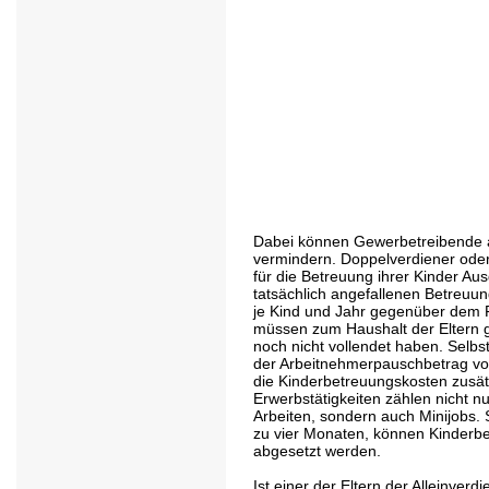
Dabei können Gewerbetreibende 
vermindern. Doppelverdiener oder
für die Betreuung ihrer Kinder Au
tatsächlich angefallenen Betreuu
je Kind und Jahr gegenüber dem 
müssen zum Haushalt der Eltern 
noch nicht vollendet haben. Selb
der Arbeitnehmerpauschbetrag vo
die Kinderbetreuungskosten zusät
Erwerbstätigkeiten zählen nicht nu
Arbeiten, sondern auch Minijobs. S
zu vier Monaten, können Kinderb
abgesetzt werden.
Ist einer der Eltern der Alleinver