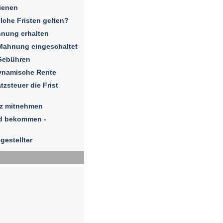
ienen
elche Fristen gelten?
hnung erhalten
Mahnung eingeschaltet
Gebühren
dynamische Rente
zsteuer die Frist
iz mitnehmen
ld bekommen -
gestellter