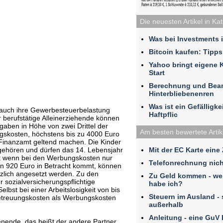
Die neuesten Artikel in Ka
Was bei Investments 
Bitcoin kaufen: Tipps
Yahoo bringt eigene 
Start
Berechnung und Bea
Hinterbliebenenren
Was ist ein Gefälligk
auch ihre Gewerbesteuerbelastung
Haftpflic
 berufstätige Alleinerziehende können
sgaben in Höhe von zwei Drittel der
Am besten bewertete Artik
ngskosten, höchstens bis zu 4000 Euro
Finanzamt geltend machen. Die Kinder
Mit der EC Karte eine
gehören und dürfen das 14. Lebensjahr
st wenn bei den Werbungskosten nur
Telefonrechnung nich
n 920 Euro in Betracht kommt, können
zlich angesetzt werden. Zu den
Zu Geld kommen - we
r sozialversicherungspflichtige
habe ich?
elbst bei einer Arbeitslosigkeit von bis
Steuern im Ausland - 
etreuungskosten als Werbungskosten
außerhalb
Anleitung - eine GuV
dienende, das heißt der andere Partner