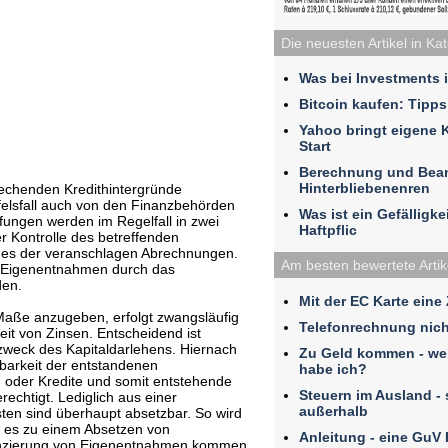
Die neuesten Artikel in Ka
Was bei Investments 
Bitcoin kaufen: Tipps
Yahoo bringt eigene 
Start
Berechnung und Bea
Hinterbliebenenren
rechenden Kredithintergründe
elsfall auch von den Finanzbehörden
Was ist ein Gefälligk
ungen werden im Regelfall in zwei
Haftpflic
r Kontrolle des betreffenden
es der veranschlagen Abrechnungen.
Am besten bewertete Artik
r Eigenentnahmen durch das
en.
Mit der EC Karte eine
Maße anzugeben, erfolgt zwangsläufig
Telefonrechnung nich
it von Zinsen. Entscheidend ist
zweck des Kapitaldarlehens. Hiernach
Zu Geld kommen - we
zbarkeit der entstandenen
habe ich?
 oder Kredite und somit entstehende
Steuern im Ausland - 
echtigt. Lediglich aus einer
außerhalb
en sind überhaupt absetzbar. So wird
s es zu einem Absetzen von
Anleitung - eine GuV
nanzierung von Eigenentnahmen kommen