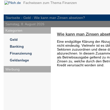
Fachwissen zum Thema Finanzen
Startseite -
Geld
- Wie kann man Zinsen absetzen?
Samstag, 8. August 2026
Kategorien
Wie kann man Zinsen abse
Geld
Eine endgültige Klärung der Abzug
nicht eindeutig. Vielmehr ist es ü
Banking
Sektoren zuzuordnen und diese dan
Finanzierung
abzurechnen. In diesem Zusammen
als Betriebsausgabe geltend zu mac
Geldanlage
Zinsen zu, welche durch den Betr
Kredit verursacht worden sind.
Werbung