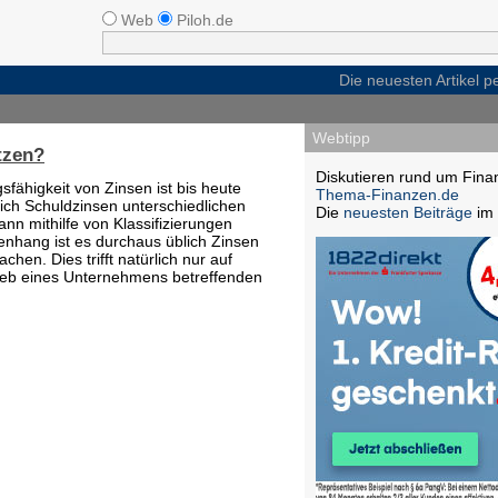
Web
Piloh.de
Die neuesten Artikel 
Webtipp
tzen?
Diskutieren rund um Fina
sfähigkeit von Zinsen ist bis heute
Thema-Finanzen.de
blich Schuldzinsen unterschiedlichen
Die
neuesten Beiträge
im 
n mithilfe von Klassifizierungen
hang ist es durchaus üblich Zinsen
hen. Dies trifft natürlich nur auf
ieb eines Unternehmens betreffenden