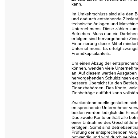
kann.
Im Umkehrschluss sind alle den B
und dadurch entstehende Zinslaste
technische Anlagen und Maschine
Unternehmens. Diese zählen zum
Betriebes. Muss nun ein Darlehen 
erfolgen sind hervorgehende Zins
Finanzierung dieser Mittel minde
Unternehmens. Es erfolgt zwangsl
Fremdkapitalanteils.
Um einen Abzug der entsprechend
können, wenden viele Unternehm
an. Auf diesem werden Ausgaben 
hervorgehenden Schuldzinsen extr
bessere Übersicht für den Betrieb,
Finanzbehörden. Das Konto, welche
Zinsbeträge aufführt kann vollstä
Zweikontenmodelle gestalten sich i
entsprechende Unternehmer verwa
beiden werden lediglich die Ein
Das zweite Konto enthält alle be
einer Entnahme des Geschäftfüh
erfolgen. Somit sind Betriebsentn
Prüfung der entsprechenden Vorgäng
notwendig und wird durch selbige 