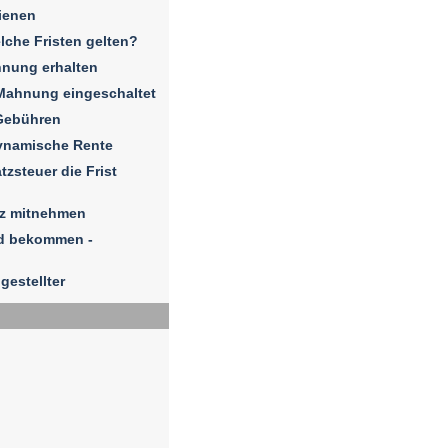
ienen
elche Fristen gelten?
hnung erhalten
Mahnung eingeschaltet
Gebühren
dynamische Rente
zsteuer die Frist
iz mitnehmen
ld bekommen -
gestellter