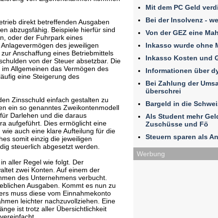
Mit dem PC Geld verd
Bei der Insolvenz - w
etrieb direkt betreffenden Ausgaben
n abzugsfähig. Beispiele hierfür sind
Von der GEZ eine Ma
n, oder der Fuhrpark eines
Inkasso wurde ohne 
 Anlagevermögen des jeweiligen
zur Anschaffung eines Betriebmittels
Inkasso Kosten und 
schulden von der Steuer absetzbar. Die
rt im Allgemeinen das Vermögen des
Informationen über 
äufig eine Steigerung des
Bei Zahlung der Umsat
überschrei
en Zinsschuld einfach gestalten zu
Bargeld in die Schwe
en ein so genanntes Zweikontenmodell
für Darlehen und die daraus
Als Student mehr Ge
a aufgeführt. Dies ermöglicht eine
Zuschüsse und Fö
 wie auch eine klare Aufteilung für die
Steuern sparen als An
s somit einzig die jeweiligen
ndig steuerlich abgesetzt werden.
Werbung
n aller Regel wie folgt. Der
ltet zwei Konten. Auf einem der
nahmen des Unternehmens verbucht.
trieblichen Ausgaben. Kommt es nun zu
rers muss diese vom Einnahmekonto
ahmen leichter nachzuvollziehen. Eine
e ist trotz aller Übersichtlichkeit
vereinfacht.