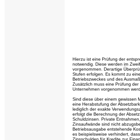
Hierzu ist eine Prüfung der entsp
notwendig. Diese werden im Zweif
vorgenommen. Derartige Überprüf
Stufen erfolgen. Es kommt zu eine
Betriebszweckes und des Ausmaß
Zusätzlich muss eine Prüfung de
Unternehmen vorgenommen werd
Sind diese über einem gewissen 
eine Herabstufung der Absetzbarke
lediglich der exakte Verwendungs
erfolgt die Berechnung der Abset
Schuldzinsen. Private Entnahmen,
Zinsaufwände sind nicht abzugsber
Betriebsausgabe entstehende Kost
es beispielsweise verhindert, das
Zinsschulden für Kredite zur Fi