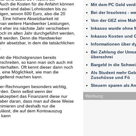
Auch die Kosten für die Anfahrt können
Mit dem PC Geld verd
erell sind dabei Lohnkosten bis zu
Bei der Insolvenz - w
igen, wovon 600 Euro, also die 20
 Eine höhere Absetzbarkeit ist
Von der GEZ eine Ma
man weitere Handwerker Leistungen,
Inkasso wurde ohne 
ht eher ins nächste Jahr verschieben
och im alten Jahr durchgeführt werden,
Inkasso Kosten und 
ahlt werden. Denn die Handwerker
r absetzbar, in dem die tatsächlichen
Informationen über 
.
Bei Zahlung der Umsat
überschrei
ekt die Höchstgrenzen bereits
schreiten, so kann man sich auch mit
Bargeld in die Schwe
erhalten. Oft kennt dieser dann noch
 eine Möglichkeit, wie man die
Als Student mehr Ge
 geltend machen kann.
Zuschüsse und Fö
Steuern sparen als An
ker-Rechnungen besonders wichtig,
erden. Denn selbst wenn der
Werbung
 akzeptiert das Finanzamt diese nur
es aber daran, dass man auf diese Weise
nimieren und deshalb nur die
ulässt, die auf dem Kontoauszug
n kann