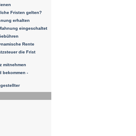
ienen
elche Fristen gelten?
hnung erhalten
Mahnung eingeschaltet
Gebühren
dynamische Rente
zsteuer die Frist
iz mitnehmen
ld bekommen -
gestellter