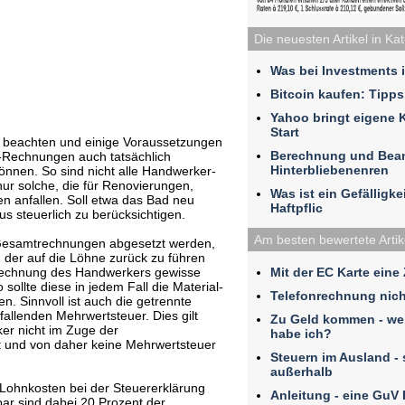
Die neuesten Artikel in Ka
Was bei Investments 
Bitcoin kaufen: Tipps
Yahoo bringt eigene 
Start
u beachten und einige Voraussetzungen
Berechnung und Bea
r-Rechnungen auch tatsächlich
Hinterbliebenenren
können. So sind nicht alle Handwerker-
r solche, die für Renovierungen,
Was ist ein Gefälligk
 anfallen. Soll etwa das Bad neu
Haftpflic
aus steuerlich zu berücksichtigen.
Am besten bewertete Artik
 Gesamtrechnungen abgesetzt werden,
, der auf die Löhne zurück zu führen
Mit der EC Karte eine
 Rechnung des Handwerkers gewisse
sollte diese in jedem Fall die Material-
Telefonrechnung nich
. Sinnvoll ist auch die getrennte
fallenden Mehrwertsteuer. Dies gilt
Zu Geld kommen - we
ker nicht im Zuge der
habe ich?
t und von daher keine Mehrwertsteuer
Steuern im Ausland - 
außerhalb
 Lohnkosten bei der Steuererklärung
Anleitung - eine GuV
bar sind dabei 20 Prozent der