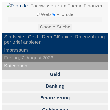
Fachwissen zum Thema Finanzen
Web
Piloh.de
Startseite -
Geld
- Dem Gläubiger Ratenzahlung
per Brief anbieten
Impressum
Freitag, 7. August 2026
Kategorien
Geld
Banking
Finanzierung
Geldanlage