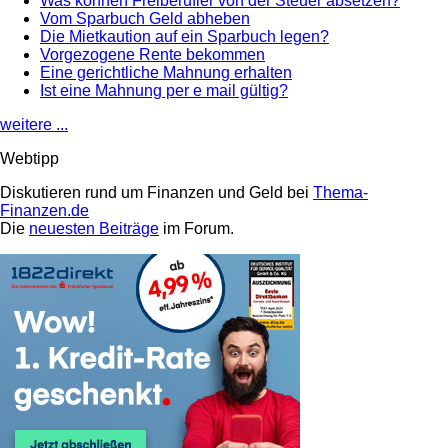
Was können Freiberufler von der Steuer absetzen?
Vom Sparbuch Geld abheben
Die Mietkaution auf ein Sparbuch legen?
Vorgezogene Rente bekommen
Eine gerichtliche Mahnung erhalten
Ist eine Mahnung per e mail gültig?
weitere ...
Webtipp
Diskutieren rund um Finanzen und Geld bei
Thema-
Finanzen.de
Die
neuesten Beiträge
im Forum.