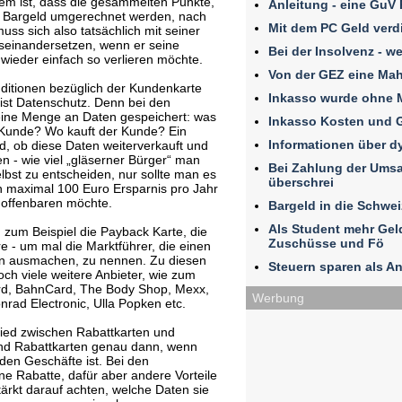
lem ist, dass die gesammelten Punkte,
Anleitung - eine GuV
r Bargeld umgerechnet werden, nach
Mit dem PC Geld verd
uss sich also tatsächlich mit seiner
seinandersetzen, wenn er seine
Bei der Insolvenz - w
wieder einfach so verlieren möchte.
Von der GEZ eine Ma
nditionen bezüglich der Kundenkarte
Inkasso wurde ohne 
 ist Datenschutz. Denn bei den
eine Menge an Daten gespeichert: was
Inkasso Kosten und 
 Kunde? Wo kauft der Kunde? Ein
Informationen über 
, ob diese Daten weiterverkauft und
n - wie viel „gläserner Bürger“ man
Bei Zahlung der Umsat
elbst zu entscheiden, nur sollte man es
überschrei
 maximal 100 Euro Ersparnis pro Jahr
 offenbaren möchte.
Bargeld in die Schwe
Als Student mehr Ge
um Beispiel die Payback Karte, die
Zuschüsse und Fö
 - um mal die Marktführer, die einen
ten ausmachen, zu nennen. Zu diesen
Steuern sparen als An
och viele weitere Anbieter, wie zum
ard, BahnCard, The Body Shop, Mexx,
Werbung
onrad Electronic, Ulla Popken etc.
chied zwischen Rabattkarten und
sind Rabattkarten genau dann, wenn
n Geschäfte ist. Bei den
e Rabatte, dafür aber andere Vorteile
tärkt darauf achten, welche Daten sie