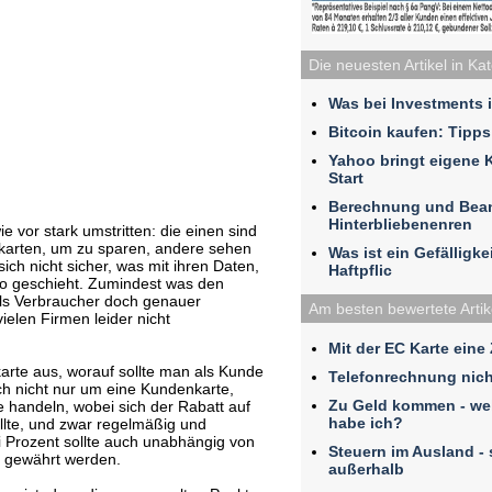
Die neuesten Artikel in Ka
Was bei Investments 
Bitcoin kaufen: Tipps
Yahoo bringt eigene 
Start
Berechnung und Bea
Hinterbliebenenren
vor stark umstritten: die einen sind
karten, um zu sparen, andere sehen
Was ist ein Gefälligk
sich nicht sicher, was mit ihren Daten,
Haftpflic
o geschieht. Zumindest was den
als Verbraucher doch genauer
Am besten bewertete Artik
ielen Firmen leider nicht
Mit der EC Karte eine
rte aus, worauf sollte man als Kunde
Telefonrechnung nich
ich nicht nur um eine Kundenkarte,
Zu Geld kommen - we
 handeln, wobei sich der Rabatt auf
habe ich?
llte, und zwar regelmäßig und
ei Prozent sollte auch unabhängig von
Steuern im Ausland - 
 gewährt werden.
außerhalb