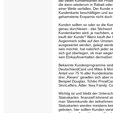
Bei vielen Kundenkarten ein Prob
die dann wiederum in Rabatt ode
einer Weile verfallen. Der Kunde m
Kundenkarte beschäftigen und au
gehamsterte Ersparnis nicht doch 
Kunden sollten so oder so die Ko
genau durchlesen - das Stichwort
Kundenkarten wird, je nachdem, 
kauft der Kunde? Wann kauft der
Augenmerk sollte auf den Umstand
ausgewertet werden, gelegt werde
sein möchte, hat natürlich jeder s
sich gut überlegen, ob man wegen
sein Einkaufsverhalten dermaßen
Bekannte Kundenprogramme sind z
DeutschlandCard und Miles & More
Anteil von 75 % aller Kundenkar
drei „Riesen“ gesellen sich aber n
Beispiel Douglas, Tchibo PrivatC
SinnLeffers, Adler, Ikea Family, C
Wichtig ist und bleibt der Unters
Statuskarten: finanziell lohnend 
man Stammkunde der teilnehmende
Statuskarten werden meistens kein
geboten, hier sollten Kunden vers