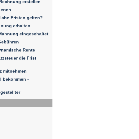
 Rechnung erstellen
ienen
elche Fristen gelten?
hnung erhalten
Mahnung eingeschaltet
Gebühren
dynamische Rente
zsteuer die Frist
iz mitnehmen
ld bekommen -
gestellter