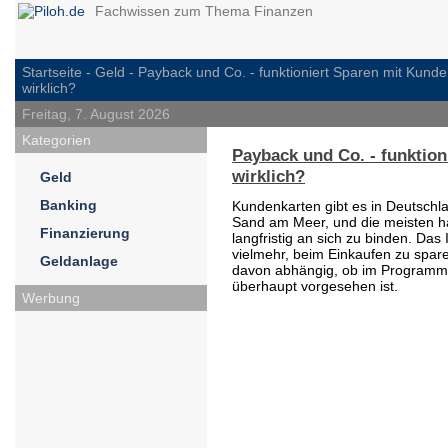
Fachwissen zum Thema Finanzen
Startseite -
Geld
- Payback und Co. - funktioniert Sparen mit Kund
wirklich?
Freitag, 7. August 2026
Kategorien
Payback und Co. - funktio
wirklich?
Geld
Banking
Kundenkarten gibt es in Deutschl
Sand am Meer, und die meisten ha
Finanzierung
langfristig an sich zu binden. Das
vielmehr, beim Einkaufen zu sparen
Geldanlage
davon abhängig, ob im Programm
überhaupt vorgesehen ist.
Werbung