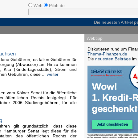
Web
Piloh.de
Die neuesten Artikel 
Webtipp
Diskutieren rund um Fina
sachsen
Thema-Finanzen.de
Die
neuesten Beiträge
im 
edene Gebühren, es fallen Gebühren für
sorgung (Abwasser) an. Hinzu kommen
 Kita (Kindertagesstätte), Strom und
chen Gebühren, diese ...
weiter
en vom Kölner Senat für die öffentliche
s öffentlichen Rechts festgelegt. Für
tober 2006 Studiengebühren, für alle
g
ren gilt grundsätzlich, dass diese
 Hamburger Senat legt diese für die
stalten des öffentlichen Rechts der