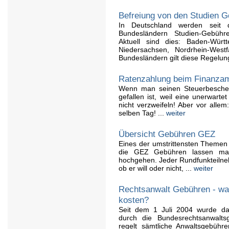
Befreiung von den Studien 
In Deutschland werden seit
Bundesländern Studien-Gebühr
Aktuell sind dies: Baden-Wür
Niedersachsen, Nordrhein-West
Bundesländern gilt diese Regelung
Ratenzahlung beim Finanzamt
Wenn man seinen Steuerbesche
gefallen ist, weil eine unerwart
nicht verzweifeln! Aber vor alle
selben Tag! ...
weiter
Übersicht Gebühren GEZ
Eines der umstrittensten Themen 
die GEZ Gebühren lassen ma
hochgehen. Jeder Rundfunkteilne
ob er will oder nicht, ...
weiter
Rechtsanwalt Gebühren - was 
kosten?
Seit dem 1 Juli 2004 wurde das
durch die Bundesrechtsanwalt
regelt sämtliche Anwaltsgebühre