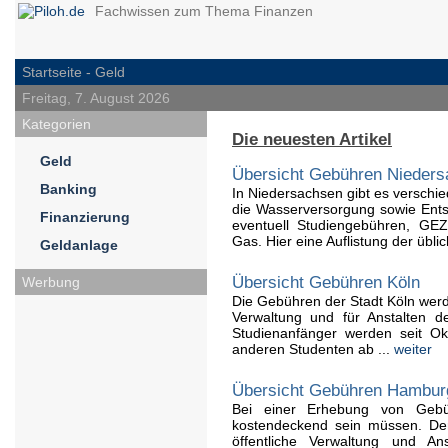
Fachwissen zum Thema Finanzen
Startseite
- Geld
Freitag, 7. August 2026
Kategorien
Die neuesten Artikel
Geld
Übersicht Gebühren Nieder
Banking
In Niedersachsen gibt es verschi
die Wasserversorgung sowie Ent
Finanzierung
eventuell Studiengebühren, GEZ,
Gas. Hier eine Auflistung der übli
Geldanlage
Übersicht Gebühren Köln
Werbung
Die Gebühren der Stadt Köln werd
Verwaltung und für Anstalten de
Studienanfänger werden seit Ok
anderen Studenten ab ...
weiter
Übersicht Gebühren Hambur
Bei einer Erhebung von Gebüh
kostendeckend sein müssen. Der
öffentliche Verwaltung und An