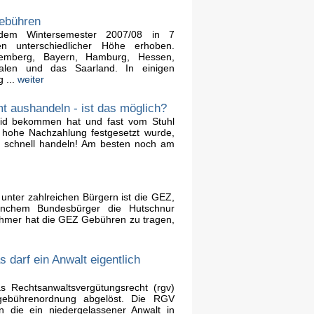
Gebühren
 dem Wintersemester 2007/08 in 7
en unterschiedlicher Höhe erhoben.
ttemberg, Bayern, Hamburg, Hessen,
falen und das Saarland. In einigen
 ...
weiter
 aushandeln - ist das möglich?
id bekommen hat und fast vom Stuhl
et hohe Nachzahlung festgesetzt wurde,
m: schnell handeln! Am besten noch am
unter zahlreichen Bürgern ist die GEZ,
nchem Bundesbürger die Hutschnur
hmer hat die GEZ Gebühren zu tragen,
darf ein Anwalt eigentlich
 Rechtsanwaltsvergütungsrecht (rgv)
sgebührenordnung abgelöst. Die RGV
n die ein niedergelassener Anwalt in