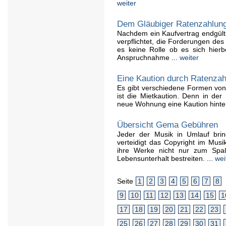
weiter
Dem Gläubiger Ratenzahlung 
Nachdem ein Kaufvertrag endgülti
verpflichtet, die Forderungen des
es keine Rolle ob es sich hier
Anspruchnahme ...
weiter
Eine Kaution durch Ratenzah
Es gibt verschiedene Formen von 
ist die Mietkaution. Denn in de
neue Wohnung eine Kaution hinter
Übersicht Gema Gebühren
Jeder der Musik in Umlauf bri
verteidigt das Copyright im Musi
ihre Werke nicht nur zum Spa
Lebensunterhalt bestreiten. ...
wei
Seite
1
2
3
4
5
6
7
8
9
10
11
12
13
14
15
1
17
18
19
20
21
22
23
25
26
27
28
29
30
31