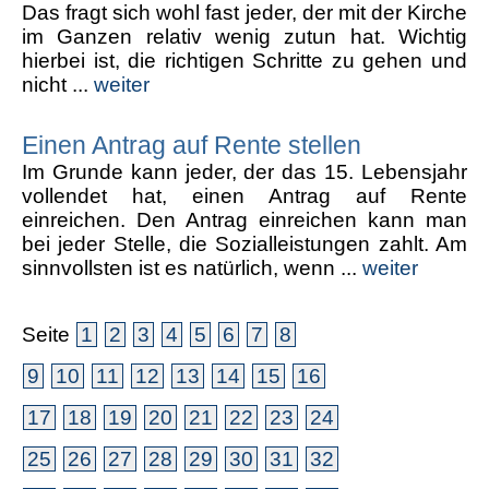
Das fragt sich wohl fast jeder, der mit der Kirche
im Ganzen relativ wenig zutun hat. Wichtig
hierbei ist, die richtigen Schritte zu gehen und
nicht ...
weiter
Einen Antrag auf Rente stellen
Im Grunde kann jeder, der das 15. Lebensjahr
vollendet hat, einen Antrag auf Rente
einreichen. Den Antrag einreichen kann man
bei jeder Stelle, die Sozialleistungen zahlt. Am
sinnvollsten ist es natürlich, wenn ...
weiter
Seite
1
2
3
4
5
6
7
8
9
10
11
12
13
14
15
16
17
18
19
20
21
22
23
24
25
26
27
28
29
30
31
32