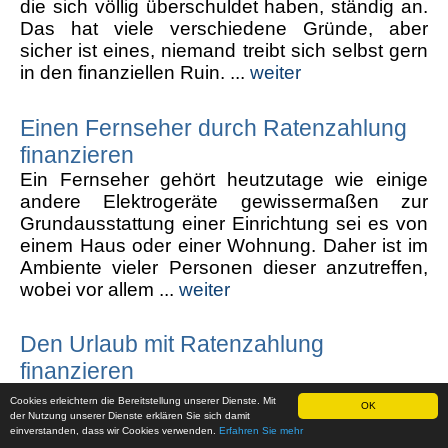
die sich völlig überschuldet haben, ständig an.
Das hat viele verschiedene Gründe, aber
sicher ist eines, niemand treibt sich selbst gern
in den finanziellen Ruin. ...
weiter
Einen Fernseher durch Ratenzahlung
finanzieren
Ein Fernseher gehört heutzutage wie einige
andere Elektrogeräte gewissermaßen zur
Grundausstattung einer Einrichtung sei es von
einem Haus oder einer Wohnung. Daher ist im
Ambiente vieler Personen dieser anzutreffen,
wobei vor allem ...
weiter
Den Urlaub mit Ratenzahlung
finanzieren
Viele abenteuerlustige Menschen träumen
Cookies erleichtern die Bereitstellung unserer Dienste. Mit
OK
immer wieder von einer großen Schiffsreise
der Nutzung unserer Dienste erklären Sie sich damit
einverstanden, dass wir Cookies verwenden.
Erfahren Sie mehr
oder würden gerne ein paar Wochen am