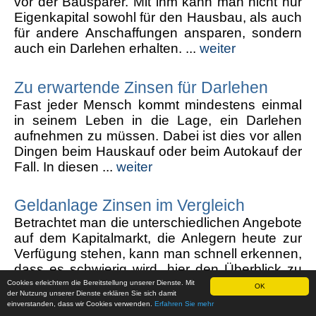
vor der Bausparer. Mit ihm kann man nicht nur
Eigenkapital sowohl für den Hausbau, als auch
für andere Anschaffungen ansparen, sondern
auch ein Darlehen erhalten. ...
weiter
Zu erwartende Zinsen für Darlehen
Fast jeder Mensch kommt mindestens einmal
in seinem Leben in die Lage, ein Darlehen
aufnehmen zu müssen. Dabei ist dies vor allen
Dingen beim Hauskauf oder beim Autokauf der
Fall. In diesen ...
weiter
Geldanlage Zinsen im Vergleich
Betrachtet man die unterschiedlichen Angebote
auf dem Kapitalmarkt, die Anlegern heute zur
Verfügung stehen, kann man schnell erkennen,
dass es schwierig wird, hier den Überblick zu
behalten. Denn längst liegt die Wahl ...
weiter
Cookies erleichtern die Bereitstellung unserer Dienste. Mit
OK
der Nutzung unserer Dienste erklären Sie sich damit
einverstanden, dass wir Cookies verwenden.
Erfahren Sie mehr