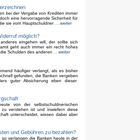
terzeichnen
nken bei der Vergabe von Krediten immer
e doch eine hervorragende Sicherheit für
 die sie vom Hauptschuldner ...
weiter
Widerruf möglich?
nderes eingehen will, der sollte sich
damit geht auch immer ein recht hohes
r die Schulden des anderen ...
weiter
mend häufiger verlangt, als es bisher
t schnell gefunden, die Banken vergeben
ers guter Absicherung eben dieser.
rgschaft
eute von der selbstschuldnerischen
zu verstehen ist und inwiefern diese
haft unterscheidet, wissen dabei aber
osten und Gebühren zu bezahlen?
 so verlangen die Banken heute in der