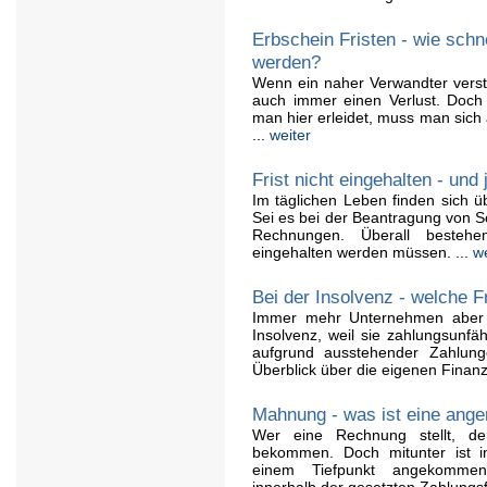
Erbschein Fristen - wie schn
werden?
Wenn ein naher Verwandter versto
auch immer einen Verlust. Doch
man hier erleidet, muss man sich
...
weiter
Frist nicht eingehalten - und 
Im täglichen Leben finden sich ü
Sei es bei der Beantragung von S
Rechnungen. Überall bestehe
eingehalten werden müssen. ...
we
Bei der Insolvenz - welche F
Immer mehr Unternehmen aber 
Insolvenz, weil sie zahlungsunfä
aufgrund ausstehender Zahlun
Überblick über die eigenen Finanz
Mahnung - was ist eine ang
Wer eine Rechnung stellt, der
bekommen. Doch mitunter ist i
einem Tiefpunkt angekommen
innerhalb der gesetzten Zahlungsfr