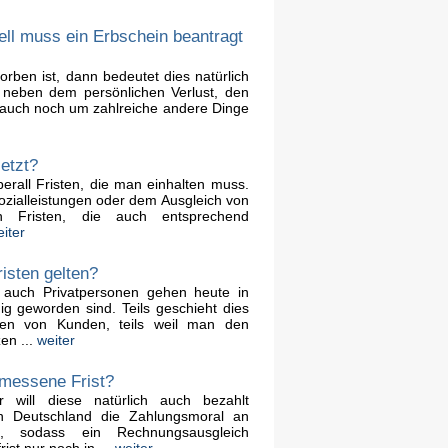
ell muss ein Erbschein beantragt
rben ist, dann bedeutet dies natürlich
 neben dem persönlichen Verlust, den
 auch noch um zahlreiche andere Dinge
jetzt?
berall Fristen, die man einhalten muss.
ozialleistungen oder dem Ausgleich von
n Fristen, die auch entsprechend
iter
risten gelten?
auch Privatpersonen gehen heute in
hig geworden sind. Teils geschieht dies
gen von Kunden, teils weil man den
en ...
weiter
emessene Frist?
 will diese natürlich auch bezahlt
n Deutschland die Zahlungsmoral an
, sodass ein Rechnungsausgleich
ist nur noch in ...
weiter