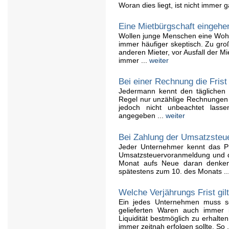
Woran dies liegt, ist nicht immer ga
Eine Mietbürgschaft eingehe
Wollen junge Menschen eine Wohn
immer häufiger skeptisch. Zu gro
anderen Mieter, vor Ausfall der M
immer ...
weiter
Bei einer Rechnung die Frist
Jedermann kennt den täglichen 
Regel nur unzählige Rechnungen a
jedoch nicht unbeachtet lass
angegeben ...
weiter
Bei Zahlung der Umsatzsteuer
Jeder Unternehmer kennt das Pr
Umsatzsteuervoranmeldung und 
Monat aufs Neue daran denken
spätestens zum 10. des Monats ..
Welche Verjährungs Frist gil
Ein jedes Unternehmen muss se
gelieferten Waren auch immer 
Liquidität bestmöglich zu erhalte
immer zeitnah erfolgen sollte. So .