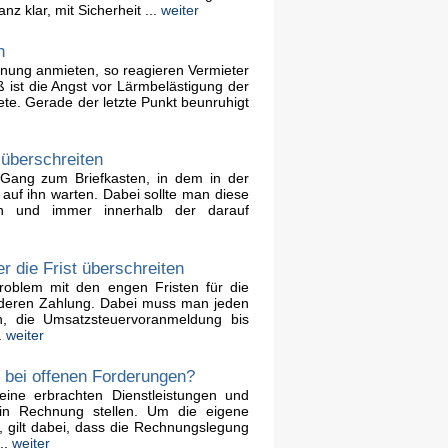
nz klar, mit Sicherheit ...
weiter
n
ung anmieten, so reagieren Vermieter
ß ist die Angst vor Lärmbelästigung der
iete. Gerade der letzte Punkt beunruhigt
 überschreiten
Gang zum Briefkasten, in dem in der
uf ihn warten. Dabei sollte man diese
en und immer innerhalb der darauf
 die Frist überschreiten
oblem mit den engen Fristen für die
deren Zahlung. Dabei muss man jeden
, die Umsatzsteuervoranmeldung bis
.
weiter
t bei offenen Forderungen?
ine erbrachten Dienstleistungen und
in Rechnung stellen. Um die eigene
n, gilt dabei, dass die Rechnungslegung
..
weiter