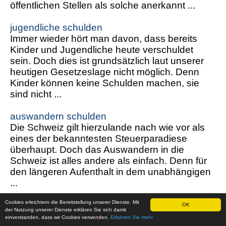
öffentlichen Stellen als solche anerkannt ...
jugendliche schulden
Immer wieder hört man davon, dass bereits
Kinder und Jugendliche heute verschuldet
sein. Doch dies ist grundsätzlich laut unserer
heutigen Gesetzeslage nicht möglich. Denn
Kinder können keine Schulden machen, sie
sind nicht ...
auswandern schulden
Die Schweiz gilt hierzulande nach wie vor als
eines der bekanntesten Steuerparadiese
überhaupt. Doch das Auswandern in die
Schweiz ist alles andere als einfach. Denn für
den längeren Aufenthalt in dem unabhängigen
...
Cookies erleichtern die Bereitstellung unserer Dienste. Mit
freibetrag Vorsorgeaufwand
OK
der Nutzung unserer Dienste erklären Sie sich damit
Seit der Änderung 2009 werden nun alle
einverstanden, dass wir Cookies verwenden.
Erfahren Sie mehr