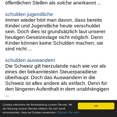
öffentlichen Stellen als solche anerkannt ...
schulden jugendliche
Immer wieder hört man davon, dass bereits
Kinder und Jugendliche heute verschuldet
sein. Doch dies ist grundsätzlich laut unserer
heutigen Gesetzeslage nicht möglich. Denn
Kinder können keine Schulden machen, sie
sind nicht ...
schulden auswandern
Die Schweiz gilt hierzulande nach wie vor als
eines der bekanntesten Steuerparadiese
überhaupt. Doch das Auswandern in die
Schweiz ist alles andere als einfach. Denn für
den längeren Aufenthalt in dem unabhängigen
...
Cookies erleichtern die Bereitstellung unserer Dienste. Mit
Vorsorgeaufwand freibetrag
OK
der Nutzung unserer Dienste erklären Sie sich damit
Seit der Änderung 2009 werden nun alle
einverstanden, dass wir Cookies verwenden.
Erfahren Sie mehr