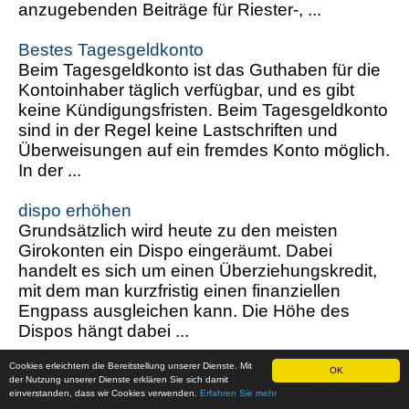
anzugebenden Beiträge für Riester-, ...
Bestes Tagesgeldkonto
Beim Tagesgeldkonto ist das Guthaben für die
Kontoinhaber täglich verfügbar, und es gibt
keine Kündigungsfristen. Beim Tagesgeldkonto
sind in der Regel keine Lastschriften und
Überweisungen auf ein fremdes Konto möglich.
In der ...
dispo erhöhen
Grundsätzlich wird heute zu den meisten
Girokonten ein Dispo eingeräumt. Dabei
handelt es sich um einen Überziehungskredit,
mit dem man kurzfristig einen finanziellen
Engpass ausgleichen kann. Die Höhe des
Dispos hängt dabei ...
Cookies erleichtern die Bereitstellung unserer Dienste. Mit
Altersversorgung Soldaten
OK
der Nutzung unserer Dienste erklären Sie sich damit
Die Altersversorgung für Richter, Beamte und
einverstanden, dass wir Cookies verwenden.
Erfahren Sie mehr